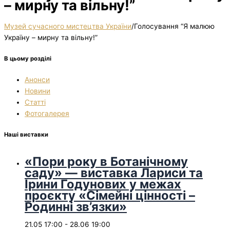
– мирну та вільну!”
Музей сучасного мистецтва України
/
Голосування “Я малюю
Україну – мирну та вільну!”
В цьому розділі
Анонси
Новини
Статті
Фотогалерея
Наші виставки
«Пори року в Ботанічному
саду» — виставка Лариси та
Ірини Годунових у межах
проєкту «Сімейні цінності –
Родинні зв’язки»
21.05 17:00
-
28.06 19:00