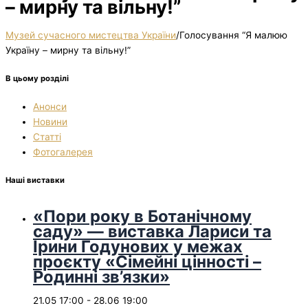
– мирну та вільну!”
Музей сучасного мистецтва України
/
Голосування “Я малюю
Україну – мирну та вільну!”
В цьому розділі
Анонси
Новини
Статті
Фотогалерея
Наші виставки
«Пори року в Ботанічному
саду» — виставка Лариси та
Ірини Годунових у межах
проєкту «Сімейні цінності –
Родинні зв’язки»
21.05 17:00
-
28.06 19:00