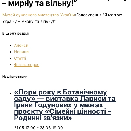
– мирну та вільну!”
Музей сучасного мистецтва України
/
Голосування “Я малюю
Україну – мирну та вільну!”
В цьому розділі
Анонси
Новини
Статті
Фотогалерея
Наші виставки
«Пори року в Ботанічному
саду» — виставка Лариси та
Ірини Годунових у межах
проєкту «Сімейні цінності –
Родинні зв’язки»
21.05 17:00
-
28.06 19:00