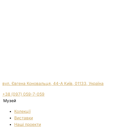
вул. Євгена Коновальця, 44-А Київ, 01133, Україна
+38 (097) 059-7-059
Музей
Колекції
Виставки
Нашi проекти