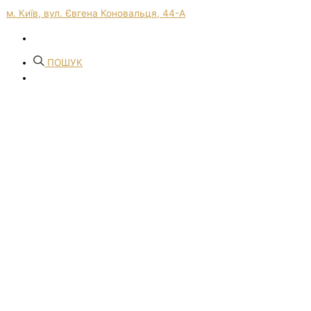
м. Київ, вул. Євгена Коновальця, 44-А
ПОШУК