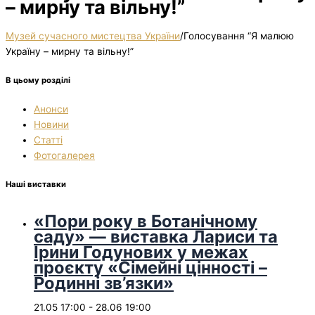
– мирну та вільну!”
Музей сучасного мистецтва України
/
Голосування “Я малюю
Україну – мирну та вільну!”
В цьому розділі
Анонси
Новини
Статті
Фотогалерея
Наші виставки
«Пори року в Ботанічному
саду» — виставка Лариси та
Ірини Годунових у межах
проєкту «Сімейні цінності –
Родинні зв’язки»
21.05 17:00
-
28.06 19:00