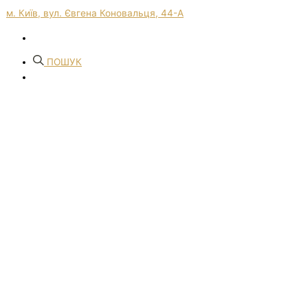
м. Київ, вул. Євгена Коновальця, 44-А
ПОШУК