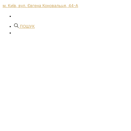
м. Київ, вул. Євгена Коновальця, 44-А
ПОШУК