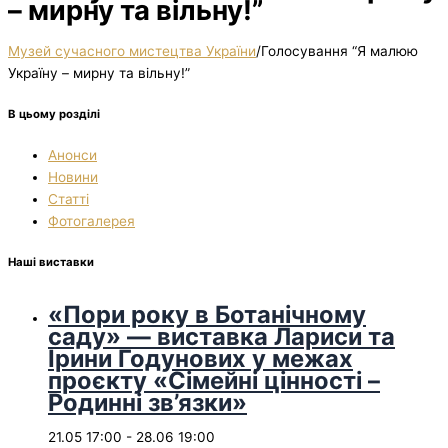
– мирну та вільну!”
Музей сучасного мистецтва України
/
Голосування “Я малюю
Україну – мирну та вільну!”
В цьому розділі
Анонси
Новини
Статті
Фотогалерея
Наші виставки
«Пори року в Ботанічному
саду» — виставка Лариси та
Ірини Годунових у межах
проєкту «Сімейні цінності –
Родинні зв’язки»
21.05 17:00
-
28.06 19:00