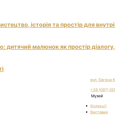
истецтво, історія та простір для внутр
: дитячий малюнок як простір діалогу,
ті
вул. Євгена 
+38 (097) 05
Музей
Колекції
Виставки