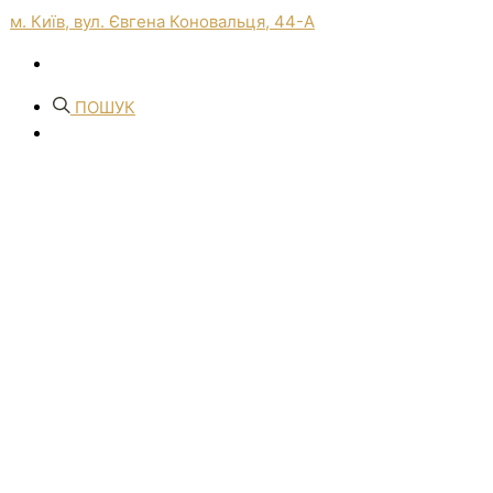
м. Київ, вул. Євгена Коновальця, 44-А
ПОШУК