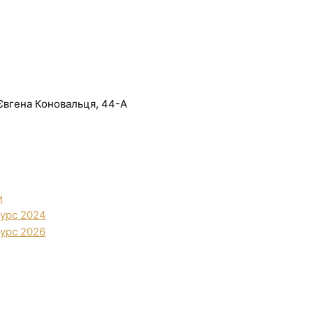
. Євгена Коновальця, 44-А
и
урс 2024
урс 2026