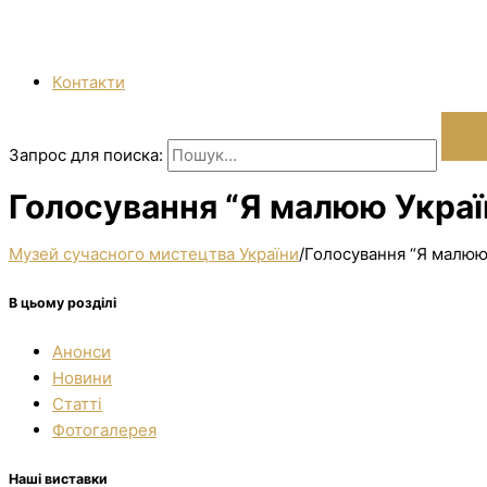
Контакти
Запрос для поиска:
Голосування “Я малюю Україн
Музей сучасного мистецтва України
/
Голосування “Я малюю 
В цьому розділі
Анонси
Новини
Статті
Фотогалерея
Наші виставки