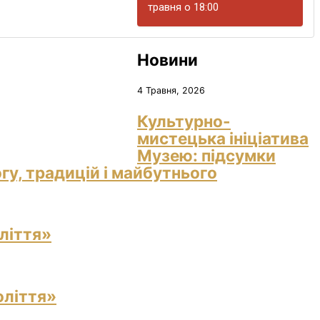
травня о 18:00
Новини
4 Травня, 2026
Культурно-
мистецька ініціатива
Музею: підсумки
гу, традицій і майбутнього
ліття»
оліття»