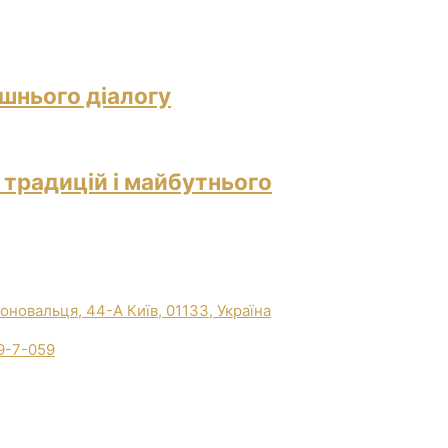
ішнього діалогу
 традицій і майбутнього
Коновальця, 44-А Київ, 01133, Україна
9-7-059