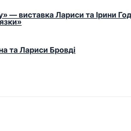
у» — виставка Лариси та Ірини Го
’язки»
на та Лариси Бровді