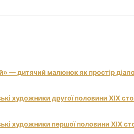
й» — дитячий малюнок як простір діало
ські художники другої половини ХІХ сто
ські художники першої половини ХІХ ст