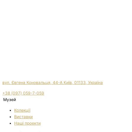
вул. Євгена Коновальця, 44-А Київ, 01133, Україна
+38 (097) 059-7-059
Музей
Колекції
Виставки
Нашi проекти