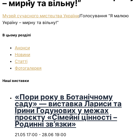
– мирну та вільну!”
Музей сучасного мистецтва України
/
Голосування “Я малюю
Україну – мирну та вільну!”
В цьому розділі
Анонси
Новини
Статті
Фотогалерея
Наші виставки
«Пори року в Ботанічному
саду» — виставка Лариси та
Ірини Годунових у межах
проєкту «Сімейні цінності –
Родинні зв’язки»
21.05 17:00
-
28.06 19:00