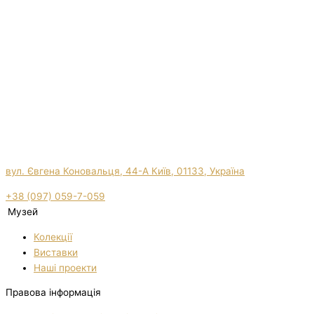
вул. Євгена Коновальця, 44-А Київ, 01133, Україна
+38 (097) 059-7-059
Музей
Колекції
Виставки
Нашi проекти
Правова інформація