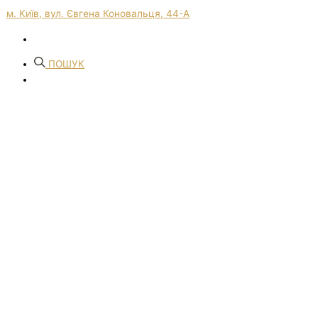
м. Київ, вул. Євгена Коновальця, 44-А
ПОШУК