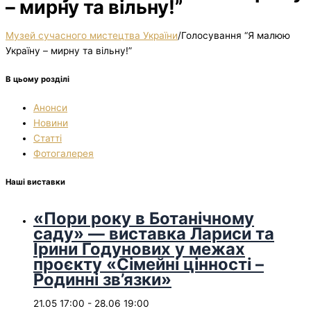
– мирну та вільну!”
Музей сучасного мистецтва України
/
Голосування “Я малюю
Україну – мирну та вільну!”
В цьому розділі
Анонси
Новини
Статті
Фотогалерея
Наші виставки
«Пори року в Ботанічному
саду» — виставка Лариси та
Ірини Годунових у межах
проєкту «Сімейні цінності –
Родинні зв’язки»
21.05 17:00
-
28.06 19:00