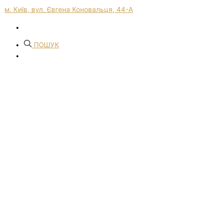
м. Київ, вул. Євгена Коновальця, 44-А
ПОШУК