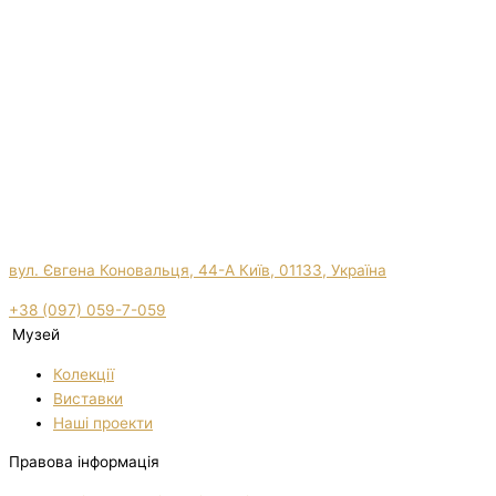
вул. Євгена Коновальця, 44-А Київ, 01133, Україна
+38 (097) 059-7-059
Музей
Колекції
Виставки
Нашi проекти
Правова інформація