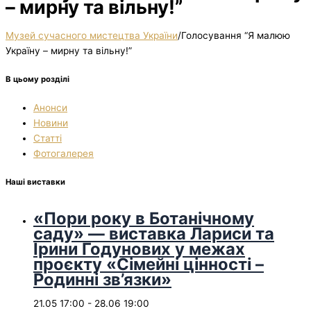
– мирну та вільну!”
Музей сучасного мистецтва України
/
Голосування “Я малюю
Україну – мирну та вільну!”
В цьому розділі
Анонси
Новини
Статті
Фотогалерея
Наші виставки
«Пори року в Ботанічному
саду» — виставка Лариси та
Ірини Годунових у межах
проєкту «Сімейні цінності –
Родинні зв’язки»
21.05 17:00
-
28.06 19:00