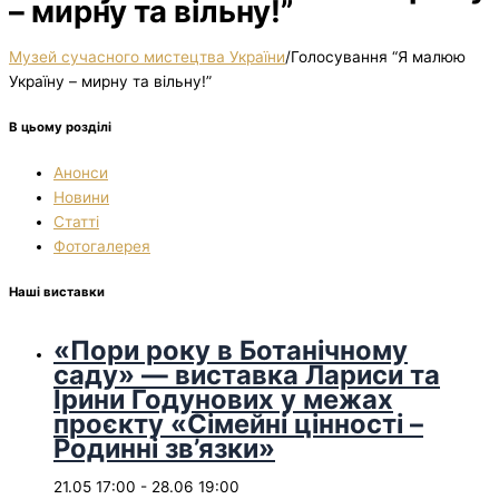
– мирну та вільну!”
Музей сучасного мистецтва України
/
Голосування “Я малюю
Україну – мирну та вільну!”
В цьому розділі
Анонси
Новини
Статті
Фотогалерея
Наші виставки
«Пори року в Ботанічному
саду» — виставка Лариси та
Ірини Годунових у межах
проєкту «Сімейні цінності –
Родинні зв’язки»
21.05 17:00
-
28.06 19:00