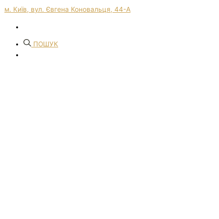
м. Київ, вул. Євгена Коновальця, 44-А
ПОШУК