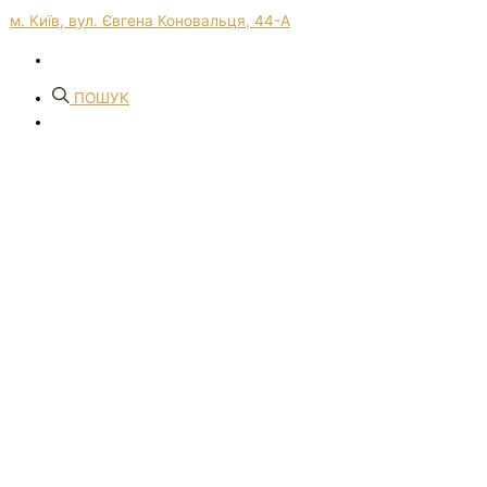
м. Київ, вул. Євгена Коновальця, 44-А
ПОШУК