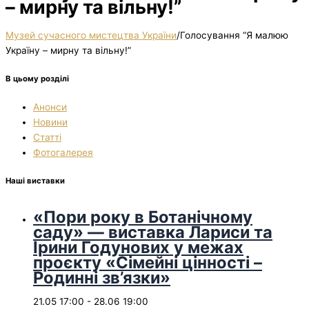
– мирну та вільну!”
Музей сучасного мистецтва України
/
Голосування “Я малюю
Україну – мирну та вільну!”
В цьому розділі
Анонси
Новини
Статті
Фотогалерея
Наші виставки
«Пори року в Ботанічному
саду» — виставка Лариси та
Ірини Годунових у межах
проєкту «Сімейні цінності –
Родинні зв’язки»
21.05 17:00
-
28.06 19:00