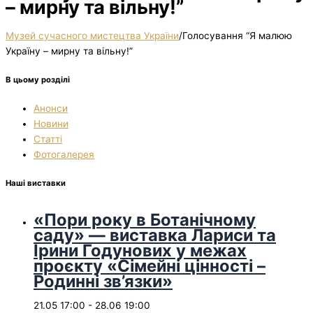
– мирну та вільну!”
Музей сучасного мистецтва України
/
Голосування “Я малюю
Україну – мирну та вільну!”
В цьому розділі
Анонси
Новини
Статті
Фотогалерея
Наші виставки
«Пори року в Ботанічному
саду» — виставка Лариси та
Ірини Годунових у межах
проєкту «Сімейні цінності –
Родинні зв’язки»
21.05 17:00
-
28.06 19:00