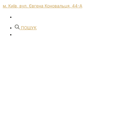
м. Київ, вул. Євгена Коновальця, 44-А
ПОШУК