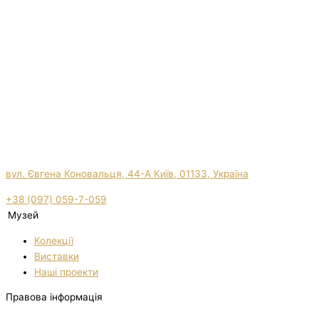
вул. Євгена Коновальця, 44-А Київ, 01133, Україна
+38 (097) 059-7-059
Музей
Колекції
Виставки
Нашi проекти
Правова інформація