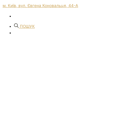
м. Київ, вул. Євгена Коновальця, 44-А
ПОШУК