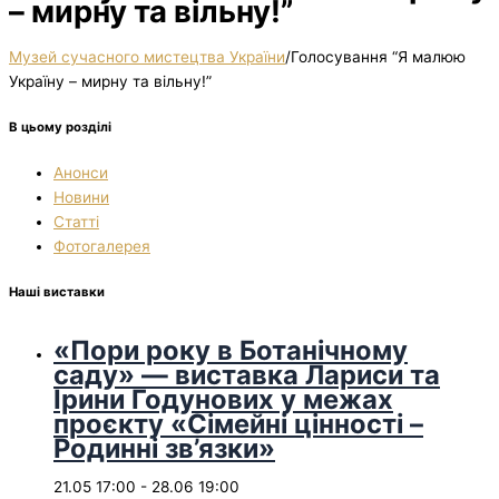
– мирну та вільну!”
Музей сучасного мистецтва України
/
Голосування “Я малюю
Україну – мирну та вільну!”
В цьому розділі
Анонси
Новини
Статті
Фотогалерея
Наші виставки
«Пори року в Ботанічному
саду» — виставка Лариси та
Ірини Годунових у межах
проєкту «Сімейні цінності –
Родинні зв’язки»
21.05 17:00
-
28.06 19:00