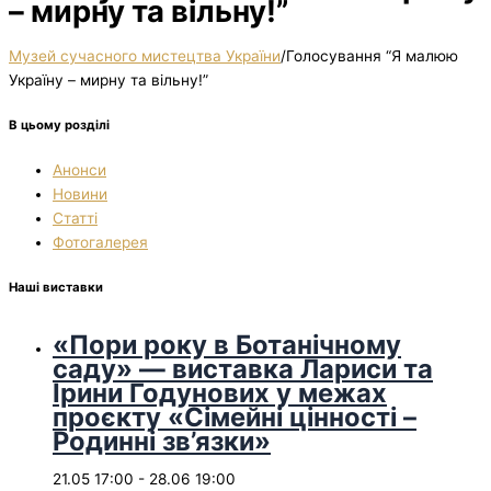
– мирну та вільну!”
Музей сучасного мистецтва України
/
Голосування “Я малюю
Україну – мирну та вільну!”
В цьому розділі
Анонси
Новини
Статті
Фотогалерея
Наші виставки
«Пори року в Ботанічному
саду» — виставка Лариси та
Ірини Годунових у межах
проєкту «Сімейні цінності –
Родинні зв’язки»
21.05 17:00
-
28.06 19:00