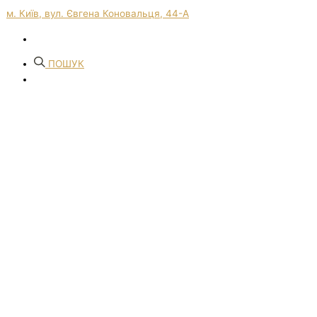
м. Київ, вул. Євгена Коновальця, 44-А
ПОШУК