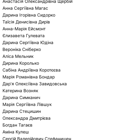
Анастасія Олександрівна Щербій
Анна Сергіївна Магас
Дарина Ігорівна Сидорко
Таїсія Денисівна Дирів
Анна-Марія Ейсмонт
Єлизавета Гулевата
Дарина Сергіївна Юдіна
Вероніка Сніберко
Аліса Мельник
Дирина Королько
Сабіна Андріївна Коротєєва
Марія Романівна Бондар
Дар’я Олексіївна Завидовська
Катерина Возняк
Дарина Симканич
Марія Сергіївна Лівшук
Дарина Стецишин
Олександра Дмитрієва
Богдан Тагаєв
Аміна Кулеш
Сергій Валерійович Стефанишен