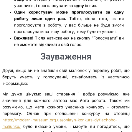
учасників, і проголосувати за
одну
із них.
Один користувач може проголосувати за одну
роботу лише один раз.
Тобто, після того, як ви
проголосуєте з роботу, у вас більше не буде змоги
проголосувати за іншу роботу, тому будьте уважні.
Важливо!
Після натискання на кнопку “Голосувати” ви
не зможете відкликати свій голос.
Зауваження
Друзі, якщо ви не знайшли свій малюнок у переліку робіт, що
беруть участь у голосуванні, ознайомтесь із наступною
інформацією:
Ми дуже цінуємо ваші старання і добре розуміємо, яке
значення для кожного автора має його робота. Також ми
розуміємо, що мета кожного учасника конкурсу – отримати
перемогу. Однак при оголошенні конкурсу на сторінці
https://modern-museum.org.ua/onlayn-konkurs-dytiachoho-
maliunku/
було вказано умови, і мабуть ви погодитесь, що