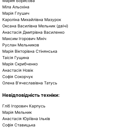
Мария Борисова
Міла Альохіна
Марія Глушич
Кароліна Михайлівна Мазурок
Оксана Василівна Мельник (двічі)
Анастасія Дмитрівна Василенко
Максим Ігорович Мініч
Руслан Мельников
Марія Вікторівна Стінянська
Таісія Гущина
Марія Скрибченко
Анастасія Новік
Софія Сокорчук
Олена В’ячеславівна Татусь
Невідповідність техніки:
Гліб Ігорович Карпусь
Марія Мельник
Анастасія Юріївна Ільків
Софія Ставицька