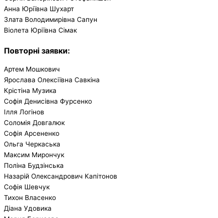
Анна Юріївна Шухарт
Злата Володимирівна Сапун
Віолета Юріївна Сімак
Повторні заявки
:
Артем Мошкович
Ярослава Олексіївна Савкіна
Крістіна Музика
Софія Денисівна Фурсенко
Ілля Логінов
Соломія Довгалюк
Софія Арсененко
Ольга Черкаська
Максим Мирончук
Поліна Будзінська
Назарій Олександрович Капітонов
Софія Шевчук
Тихон Власенко
Діана Удовика