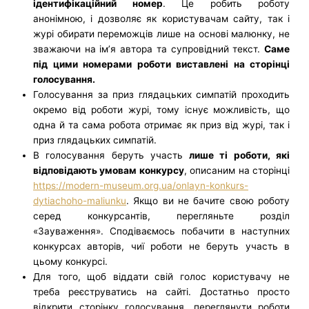
ідентифікаційний номер
. Це робить роботу
анонімною, і дозволяє як користувачам сайту, так і
журі обирати переможців лише на основі малюнку, не
зважаючи на ім’я автора та супровідний текст.
Саме
під цими номерами роботи виставлені на сторінці
голосування.
Голосування за приз глядацьких симпатій проходить
окремо від роботи журі, тому існує можливість, що
одна й та сама робота отримає як приз від журі, так і
приз глядацьких симпатій.
В голосування беруть участь
лише ті роботи, які
відповідають умовам конкурсу
, описаним на сторінці
https://modern-museum.org.ua/onlayn-konkurs-
dytiachoho-maliunku
. Якщо ви не бачите свою роботу
серед конкурсантів, перегляньте розділ
«Зауваження». Сподіваємось побачити в наступних
конкурсах авторів, чиї роботи не беруть участь в
цьому конкурсі.
Для того, щоб віддати свій голос користувачу не
треба реєструватись на сайті. Достатньо просто
відкрити сторінку голосування, переглянути роботи