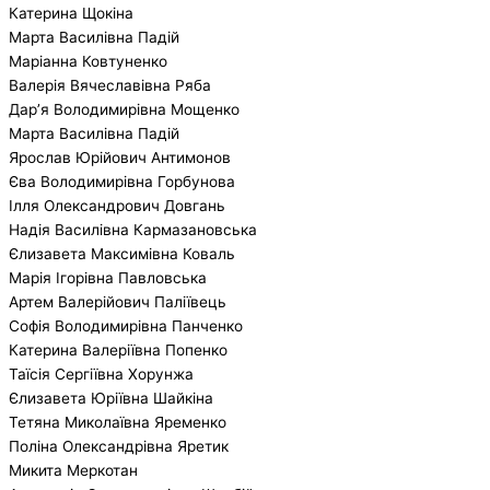
Катерина Щокіна
Марта Василівна Падій
Маріанна Ковтуненко
Валерія Вячеславівна Ряба
Дар’я Володимирівна Мощенко
Марта Василівна Падій
Ярослав Юрійович Антимонов
Єва Володимирівна Горбунова
Ілля Олександрович Довгань
Надія Василівна Кармазановська
Єлизавета Максимівна Коваль
Марія Ігорівна Павловська
Артем Валерійович Паліївець
Софія Володимирівна Панченко
Катерина Валеріївна Попенко
Таїсія Сергіївна Хорунжа
Єлизавета Юріївна Шайкіна
Тетяна Миколаївна Яременко
Поліна Олександрівна Яретик
Микита Меркотан