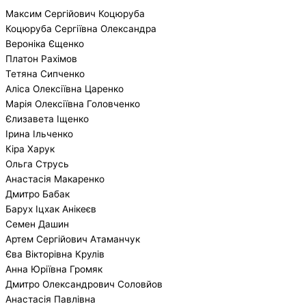
Максим Сергійович Коцюруба
Коцюруба Сергіївна Олександра
Вероніка Єщенко
Платон Рахімов
Тетяна Сипченко
Аліса Олексіївна Царенко
Марія Олексіївна Головченко
Єлизавета Іщенко
Ірина Ільченко
Кіра Харук
Ольга Струсь
Анастасія Макаренко
Дмитро Бабак
Барух Іцхак Анікеєв
Семен Дашин
Артем Сергійович Атаманчук
Єва Вікторівна Крулів
Анна Юріївна Громяк
Дмитро Олександрович Соловйов
Анастасія Павлівна