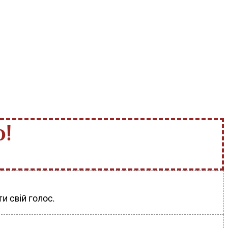
!
и свій голос.