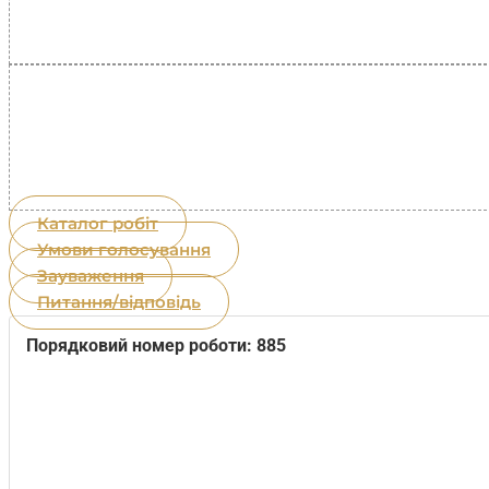
Каталог робіт
Умови голосування
Зауваження
Питання/відповідь
Порядковий номер роботи: 885