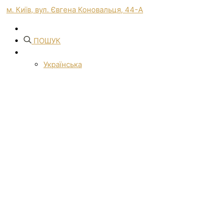
м. Київ, вул. Євгена Коновальця, 44-А
ПОШУК
Українська