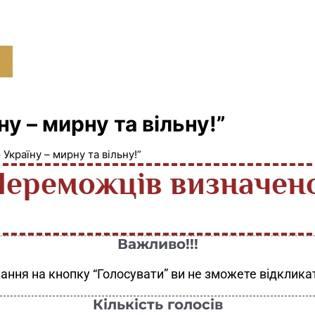
у – мирну та вільну!”
Україну – мирну та вільну!”
Переможців визначено
Важливо!!!
ання на кнопку “Голосувати” ви не зможете відкликат
Кількість голосів