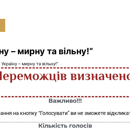
у – мирну та вільну!”
Україну – мирну та вільну!”
Переможців визначено
Важливо!!!
ання на кнопку “Голосувати” ви не зможете відкликат
Кількість голосів