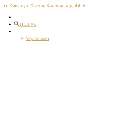
м. Київ, вул. Євгена Коновальця, 44-А
ПОШУК
Українська