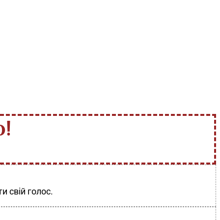
!
и свій голос.