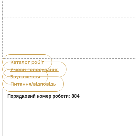
Каталог робіт
Умови голосування
Зауваження
Питання/відповідь
Порядковий номер роботи: 884