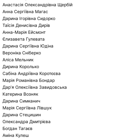
Анастасія Олександрівна Щербій
Анна Сергіївна Магас
Дарина Ігорівна Сидорко
Таїсія Денисівна Дирів
Анна-Марія Ейсмонт
Єлизавета Гулевата
Дарина Сергіївна Юдіна
Вероніка Сніберко
Аліса Мельник
Дирина Королько
Сабіна Андріївна Коротєєва
Марія Романівна Бондар
Дар’я Олексіївна Завидовська
Катерина Возняк
Дарина Симканич
Марія Сергіївна Лівшук
Дарина Стецишин
Олександра Дмитрієва
Богдан Тагаєв
Аміна Кулеш