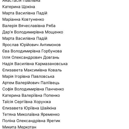
Анастасія Павлівна
Катерина Щокіна
Марта Василівна Падій
Маріанна Ковтуненко
Валерія Вячеславівна Ряба
Дар’я Володимирівна Мощенко
Марта Василівна Падій
Ярослав Юрійович Антимонов
Єва Володимирівна Горбунова
Ілля Олександрович Довгань
Надія Василівна Кармазановська
Єлизавета Максимівна Коваль
Марія Ігорівна Павловська
Артем Валерійович Паліївець
Софія Володимирівна Панченко
Катерина Валеріївна Попенко
Таїсія Сергіївна Хорунжа
Єлизавета Юріївна Шайкіна
Тетяна Миколаївна Яременко
Поліна Олександрівна Яретик
Микита Меркотан