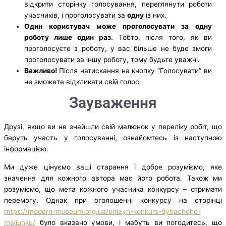
відкрити сторінку голосування, переглянути роботи
учасників, і проголосувати за
одну
із них.
Один користувач може проголосувати за одну
роботу лише один раз.
Тобто, після того, як ви
проголосуєте з роботу, у вас більше не буде змоги
проголосувати за іншу роботу, тому будьте уважні.
Важливо!
Після натискання на кнопку “Голосувати” ви
не зможете відкликати свій голос.
Зауваження
Друзі, якщо ви не знайшли свій малюнок у переліку робіт, що
беруть участь у голосуванні, ознайомтесь із наступною
інформацією:
Ми дуже цінуємо ваші старання і добре розуміємо, яке
значення для кожного автора має його робота. Також ми
розуміємо, що мета кожного учасника конкурсу – отримати
перемогу. Однак при оголошенні конкурсу на сторінці
https://modern-museum.org.ua/onlayn-konkurs-dytiachoho-
maliunku/
було вказано умови, і мабуть ви погодитесь, що