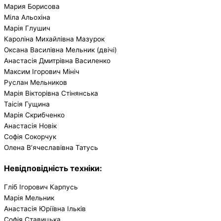
Мария Борисова
Міла Альохіна
Марія Глушич
Кароліна Михайлівна Мазурок
Оксана Василівна Мельник (двічі)
Анастасія Дмитрівна Василенко
Максим Ігорович Мініч
Руслан Мельников
Марія Вікторівна Стінянська
Таісія Гущина
Марія Скрибченко
Анастасія Новік
Софія Сокорчук
Олена В’ячеславівна Татусь
Невідповідність техніки:
Гліб Ігорович Карпусь
Марія Мельник
Анастасія Юріївна Ільків
Софія Ставицька