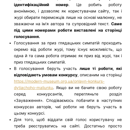
ідентифікаційний номер
. Це робить роботу
анонімною, і дозволяє як користувачам сайту, так і
журі обирати переможців лише на основі малюнку, не
зважаючи на ім’я автора та супровідний текст.
Саме
під цими номерами роботи виставлені на сторінці
голосування.
Голосування за приз глядацьких симпатій проходить
окремо від роботи журі, тому існує можливість, що
одна й та сама робота отримає як приз від журі, так і
приз глядацьких симпатій.
В голосування беруть участь
лише ті роботи, які
відповідають умовам конкурсу
, описаним на сторінці
https://modern-museum.org.ua/onlayn-konkurs-
dytiachoho-maliunku
. Якщо ви не бачите свою роботу
серед конкурсантів, перегляньте розділ
«Зауваження». Сподіваємось побачити в наступних
конкурсах авторів, чиї роботи не беруть участь в
цьому конкурсі.
Для того, щоб віддати свій голос користувачу не
треба реєструватись на сайті. Достатньо просто