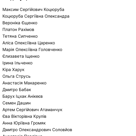
Максим Сергійович Коцюруба
Коцюруба Сергіївна Олександра
Вероніка Єщенко
Платон Рахімов
Тетяна Сипченко
Аліса Олексіївна Царенко
Марія Олексіївна Головченко
Єлизавета Іщенко
Ірина Ільченко
Кіра Харук
Ольга Струсь
Анастасія Макаренко
Дмитро Бабак
Барух Іцхак Анікеєв
Семен Дашин
Артем Сергійович Атаманчук
Єва Вікторівна Крулів
Анна Юріївна Громяк
Дмитро Олександрович Соловйов