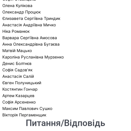
Олена Кулікова
Олександр Процюк
Єлизавета Сергіївна Триндик
Анастасія Андріївна Мичко
Ніка Романюк
Варвара Сергіївна Амосова
Анна Олександрівна Бугаєва
Матвій Мацько
Кароліна Русланівна Мурзенко
Денис Болтнєв
Софія Садов’як
Анастасія Салій
Євген Полуницький
Костянтин Гончар
Артем Казарцев
Софія Арсененко
Максим Павлович Сушко
Вікторія Пергаменщик
Питання/Відповідь