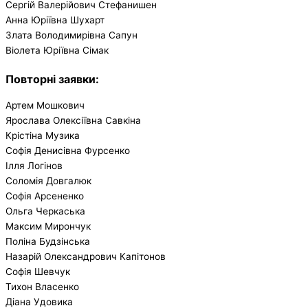
Сергій Валерійович Стефанишен
Анна Юріївна Шухарт
Злата Володимирівна Сапун
Віолета Юріївна Сімак
Повторні заявки
:
Артем Мошкович
Ярослава Олексіївна Савкіна
Крістіна Музика
Софія Денисівна Фурсенко
Ілля Логінов
Соломія Довгалюк
Софія Арсененко
Ольга Черкаська
Максим Мирончук
Поліна Будзінська
Назарій Олександрович Капітонов
Софія Шевчук
Тихон Власенко
Діана Удовика