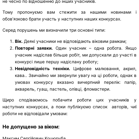
не чесно по відношенню до інших учасників.
Тому пропонуємо вам стежити за нашими новинами і
обов’язково брати участь у наступних наших конкурсах.
Серед порушень ми визначили три основні типи:
Вік.
Деякі учасники не відповідають віковим рамкам;
Повторні заявки.
Один учасник – одна робота. Якщо
учасник надіслав більше робіт, ми допускали до участі в
конкурсі лише першу надіслану роботу;
Невідповідність техніки.
Цифрове малювання, акрил,
кава.. Звичайно ми звернули увагу на ці роботи, однак в
умовах конкурсу вказано вичерпний перелік: папір,
акварель, гуаш, пастель, олівці, фломастери.
Щиро сподіваємось побачити роботи цих учасників у
наступних конкурсах, а поки публікуємо список авторів, чиї
роботи не відповідали умовам:
Не допущено за віком:
Максим Сергійович Коцюруба