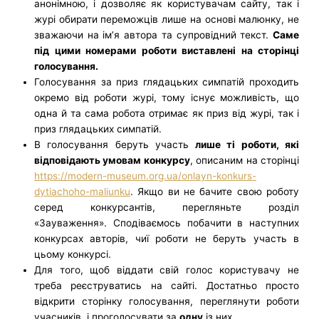
анонімною, і дозволяє як користувачам сайту, так і
журі обирати переможців лише на основі малюнку, не
зважаючи на ім’я автора та супровідний текст.
Саме
під цими номерами роботи виставлені на сторінці
голосування.
Голосування за приз глядацьких симпатій проходить
окремо від роботи журі, тому існує можливість, що
одна й та сама робота отримає як приз від журі, так і
приз глядацьких симпатій.
В голосування беруть участь
лише ті роботи, які
відповідають умовам конкурсу
, описаним на сторінці
https://modern-museum.org.ua/onlayn-konkurs-
dytiachoho-maliunku
. Якщо ви не бачите свою роботу
серед конкурсантів, перегляньте розділ
«Зауваження». Сподіваємось побачити в наступних
конкурсах авторів, чиї роботи не беруть участь в
цьому конкурсі.
Для того, щоб віддати свій голос користувачу не
треба реєструватись на сайті. Достатньо просто
відкрити сторінку голосування, переглянути роботи
учасників, і проголосувати за
одну
із них.