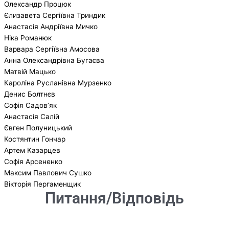
Олександр Процюк
Єлизавета Сергіївна Триндик
Анастасія Андріївна Мичко
Ніка Романюк
Варвара Сергіївна Амосова
Анна Олександрівна Бугаєва
Матвій Мацько
Кароліна Русланівна Мурзенко
Денис Болтнєв
Софія Садов’як
Анастасія Салій
Євген Полуницький
Костянтин Гончар
Артем Казарцев
Софія Арсененко
Максим Павлович Сушко
Вікторія Пергаменщик
Питання/Відповідь