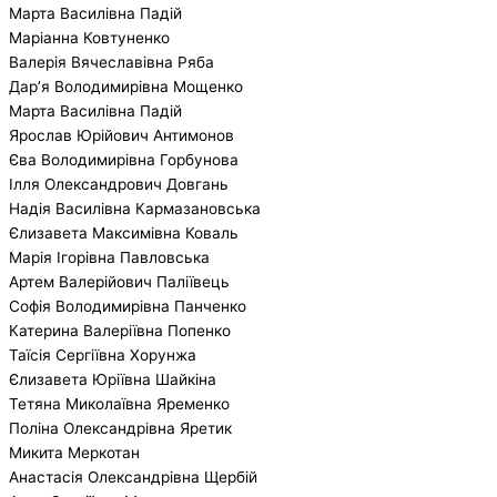
Марта Василівна Падій
Маріанна Ковтуненко
Валерія Вячеславівна Ряба
Дар’я Володимирівна Мощенко
Марта Василівна Падій
Ярослав Юрійович Антимонов
Єва Володимирівна Горбунова
Ілля Олександрович Довгань
Надія Василівна Кармазановська
Єлизавета Максимівна Коваль
Марія Ігорівна Павловська
Артем Валерійович Паліївець
Софія Володимирівна Панченко
Катерина Валеріївна Попенко
Таїсія Сергіївна Хорунжа
Єлизавета Юріївна Шайкіна
Тетяна Миколаївна Яременко
Поліна Олександрівна Яретик
Микита Меркотан
Анастасія Олександрівна Щербій