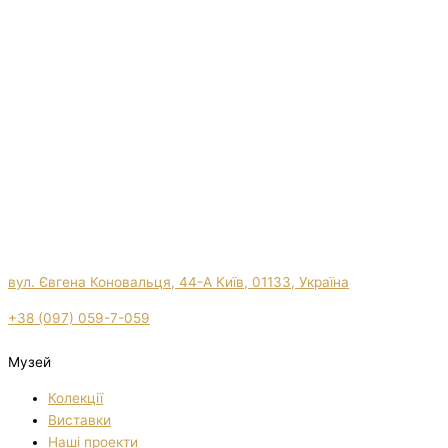
вул. Євгена Коновальця, 44-А Київ, 01133, Україна
+38 (097) 059-7-059
Музей
Колекції
Виставки
Нашi проекти