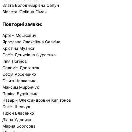
Злата Володимирівна Сапун
Віолета Юріївна Сімак
Повторні заявки
:
Артем Мошкович
Ярослава Олексіївна Савкіна
Крістіна Музика
Софія Денисівна Фурсенко
Ілля Логінов
Соломія Довгалюк
Софія Арсененко
Ольга Черкаська
Максим Мирончук
Поліна Будзінська
Назарій Олександрович Капітонов
Софія Шевчук
Тихон Власенко
Діана Удовика
Мария Борисова