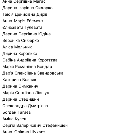
Анна Сергіївна Магас
Дарина Ігорівна Сидорко
Таїсія Денисівна Дирів
Анна-Марія Ейсмонт
Єлизавета Гулевата
Дарина Сергіївна Юдіна
Вероніка Сніберко
Аліса Мельник
Дирина Королько
Сабіна Андріївна Коротєєва
Марія Романівна Бондар
Дар’я Олексіївна Завидовська
Катерина Возняк
Дарина Симканич
Марія Сергіївна Лівшук
Дарина Стецишин
Олександра Дмитрієва
Богдан Тагаєв
Аміна Кулеш
Сергій Валерійович Стефанишен
Анна Юріївна Шухарт