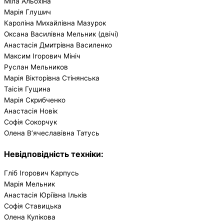
Міла Альохіна
Марія Глушич
Кароліна Михайлівна Мазурок
Оксана Василівна Мельник (двічі)
Анастасія Дмитрівна Василенко
Максим Ігорович Мініч
Руслан Мельников
Марія Вікторівна Стінянська
Таісія Гущина
Марія Скрибченко
Анастасія Новік
Софія Сокорчук
Олена В’ячеславівна Татусь
Невідповідність техніки:
Гліб Ігорович Карпусь
Марія Мельник
Анастасія Юріївна Ільків
Софія Ставицька
Олена Кулікова