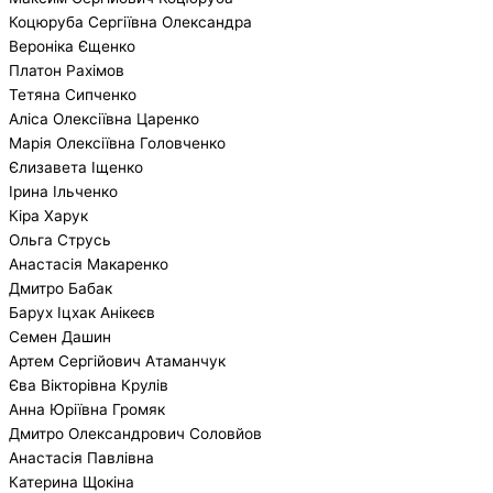
Коцюруба Сергіївна Олександра
Вероніка Єщенко
Платон Рахімов
Тетяна Сипченко
Аліса Олексіївна Царенко
Марія Олексіївна Головченко
Єлизавета Іщенко
Ірина Ільченко
Кіра Харук
Ольга Струсь
Анастасія Макаренко
Дмитро Бабак
Барух Іцхак Анікеєв
Семен Дашин
Артем Сергійович Атаманчук
Єва Вікторівна Крулів
Анна Юріївна Громяк
Дмитро Олександрович Соловйов
Анастасія Павлівна
Катерина Щокіна