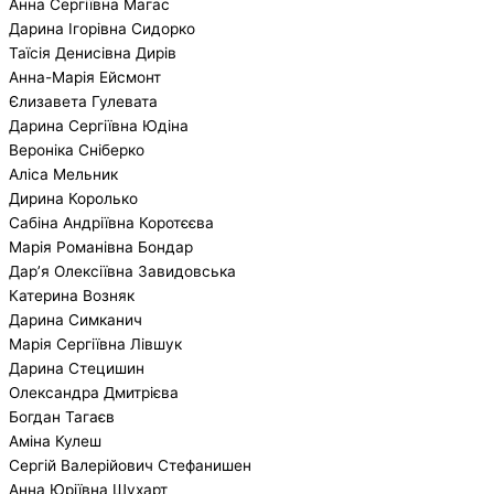
Анна Сергіївна Магас
Дарина Ігорівна Сидорко
Таїсія Денисівна Дирів
Анна-Марія Ейсмонт
Єлизавета Гулевата
Дарина Сергіївна Юдіна
Вероніка Сніберко
Аліса Мельник
Дирина Королько
Сабіна Андріївна Коротєєва
Марія Романівна Бондар
Дар’я Олексіївна Завидовська
Катерина Возняк
Дарина Симканич
Марія Сергіївна Лівшук
Дарина Стецишин
Олександра Дмитрієва
Богдан Тагаєв
Аміна Кулеш
Сергій Валерійович Стефанишен
Анна Юріївна Шухарт