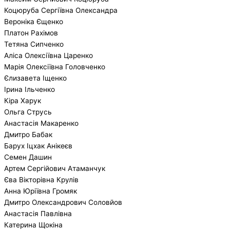
Коцюруба Сергіївна Олександра
Вероніка Єщенко
Платон Рахімов
Тетяна Сипченко
Аліса Олексіївна Царенко
Марія Олексіївна Головченко
Єлизавета Іщенко
Ірина Ільченко
Кіра Харук
Ольга Струсь
Анастасія Макаренко
Дмитро Бабак
Барух Іцхак Анікеєв
Семен Дашин
Артем Сергійович Атаманчук
Єва Вікторівна Крулів
Анна Юріївна Громяк
Дмитро Олександрович Соловйов
Анастасія Павлівна
Катерина Щокіна