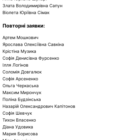
Злата Володимирівна Сапун
Віолета Юріївна Сімак
Повторні заявки
:
Артем Мошкович
Ярослава Олексіївна Савкіна
Крістіна Музика
Софія Денисівна Фурсенко
Ілля Логінов
Соломія Довгалюк
Софія Арсененко
Ольга Черкаська
Максим Мирончук
Поліна Будзінська
Назарій Олександрович Капітонов
Софія Шевчук
Тихон Власенко
Діана Удовика
Мария Борисова