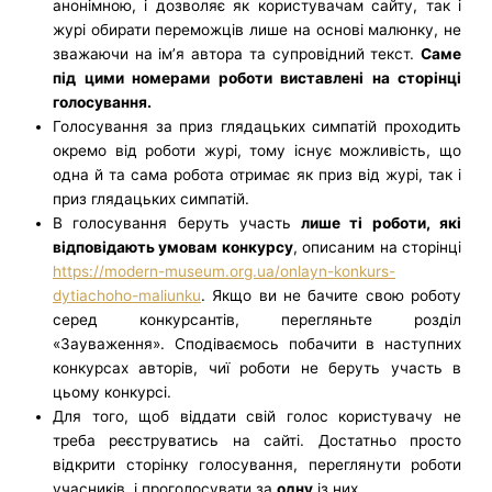
анонімною, і дозволяє як користувачам сайту, так і
журі обирати переможців лише на основі малюнку, не
зважаючи на ім’я автора та супровідний текст.
Саме
під цими номерами роботи виставлені на сторінці
голосування.
Голосування за приз глядацьких симпатій проходить
окремо від роботи журі, тому існує можливість, що
одна й та сама робота отримає як приз від журі, так і
приз глядацьких симпатій.
В голосування беруть участь
лише ті роботи, які
відповідають умовам конкурсу
, описаним на сторінці
https://modern-museum.org.ua/onlayn-konkurs-
dytiachoho-maliunku
. Якщо ви не бачите свою роботу
серед конкурсантів, перегляньте розділ
«Зауваження». Сподіваємось побачити в наступних
конкурсах авторів, чиї роботи не беруть участь в
цьому конкурсі.
Для того, щоб віддати свій голос користувачу не
треба реєструватись на сайті. Достатньо просто
відкрити сторінку голосування, переглянути роботи
учасників, і проголосувати за
одну
із них.