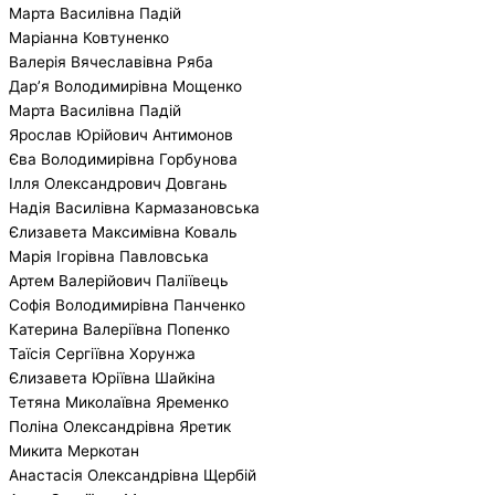
Марта Василівна Падій
Маріанна Ковтуненко
Валерія Вячеславівна Ряба
Дар’я Володимирівна Мощенко
Марта Василівна Падій
Ярослав Юрійович Антимонов
Єва Володимирівна Горбунова
Ілля Олександрович Довгань
Надія Василівна Кармазановська
Єлизавета Максимівна Коваль
Марія Ігорівна Павловська
Артем Валерійович Паліївець
Софія Володимирівна Панченко
Катерина Валеріївна Попенко
Таїсія Сергіївна Хорунжа
Єлизавета Юріївна Шайкіна
Тетяна Миколаївна Яременко
Поліна Олександрівна Яретик
Микита Меркотан
Анастасія Олександрівна Щербій