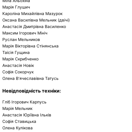
Міла Альохіна
Марія Глушич
Кароліна Михайлівна Мазурок
Оксана Василівна Мельник (двічі)
Анастасія Дмитрівна Василенко
Максим Ігорович Мініч
Руслан Мельников
Марія Вікторівна Стінянська
Таісія Гущина
Марія Скрибченко
Анастасія Новік
Софія Сокорчук
Олена В’ячеславівна Татусь
Невідповідність техніки:
Гліб Ігорович Карпусь
Марія Мельник
Анастасія Юріївна Ільків
Софія Ставицька
Олена Кулікова