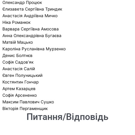
Олександр Процюк
Єлизавета Сергіївна Триндик
Анастасія Андріївна Мичко
Ніка Романюк
Варвара Сергіївна Амосова
Анна Олександрівна Бугаєва
Матвій Мацько
Кароліна Русланівна Мурзенко
Денис Болтнєв
Софія Садов’як
Анастасія Салій
Євген Полуницький
Костянтин Гончар
Артем Казарцев
Софія Арсененко
Максим Павлович Сушко
Вікторія Пергаменщик
Питання/Відповідь