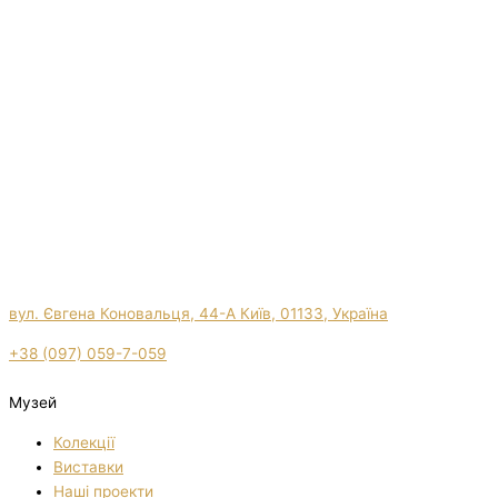
вул. Євгена Коновальця, 44-А Київ, 01133, Україна
+38 (097) 059-7-059
Музей
Колекції
Виставки
Нашi проекти