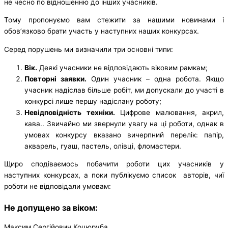
не чесно по відношенню до інших учасників.
Тому пропонуємо вам стежити за нашими новинами і
обов’язково брати участь у наступних наших конкурсах.
Серед порушень ми визначили три основні типи:
Вік.
Деякі учасники не відповідають віковим рамкам;
Повторні заявки.
Один учасник – одна робота. Якщо
учасник надіслав більше робіт, ми допускали до участі в
конкурсі лише першу надіслану роботу;
Невідповідність техніки.
Цифрове малювання, акрил,
кава.. Звичайно ми звернули увагу на ці роботи, однак в
умовах конкурсу вказано вичерпний перелік: папір,
акварель, гуаш, пастель, олівці, фломастери.
Щиро сподіваємось побачити роботи цих учасників у
наступних конкурсах, а поки публікуємо список авторів, чиї
роботи не відповідали умовам:
Не допущено за віком:
Максим Сергійович Коцюруба