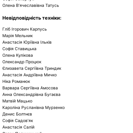
Олена В’ячеславівна Татусь
Невідповідність техніки:
Гліб Ігорович Карпусь
Марія Мельник
Анастасія Юріївна Ільків
Софія Ставицька
Олена Кулікова
Олександр Процюк
Єлизавета Сергіївна Триндик
Анастасія Андріївна Мичко
Ніка Романюк
Варвара Сергіївна Амосова
Анна Олександрівна Бугаєва
Матвій Мацько
Кароліна Русланівна Мурзенко
Денис Болтнєв
Софія Садов’як
Анастасія Салій