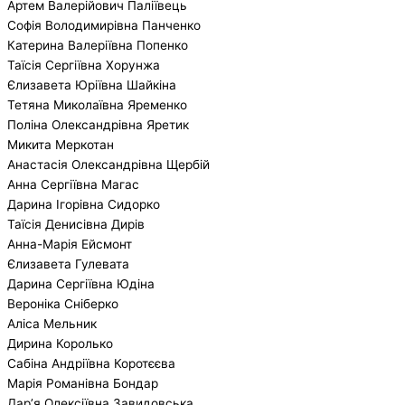
Артем Валерійович Паліївець
Софія Володимирівна Панченко
Катерина Валеріївна Попенко
Таїсія Сергіївна Хорунжа
Єлизавета Юріївна Шайкіна
Тетяна Миколаївна Яременко
Поліна Олександрівна Яретик
Микита Меркотан
Анастасія Олександрівна Щербій
Анна Сергіївна Магас
Дарина Ігорівна Сидорко
Таїсія Денисівна Дирів
Анна-Марія Ейсмонт
Єлизавета Гулевата
Дарина Сергіївна Юдіна
Вероніка Сніберко
Аліса Мельник
Дирина Королько
Сабіна Андріївна Коротєєва
Марія Романівна Бондар
Дар’я Олексіївна Завидовська