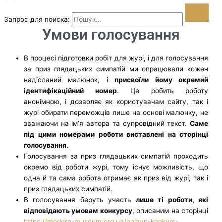
Запрос для поиска:
Умови голосування
В процесі підготовки робіт для журі, і для голосування
за приз глядацьких симпатій ми опрацювали кожен
надісланий малюнок, і
присвоїли йому окремий
ідентифікаційний номер
. Це робить роботу
анонімною, і дозволяє як користувачам сайту, так і
журі обирати переможців лише на основі малюнку, не
зважаючи на ім’я автора та супровідний текст.
Саме
під цими номерами роботи виставлені на сторінці
голосування.
Голосування за приз глядацьких симпатій проходить
окремо від роботи журі, тому існує можливість, що
одна й та сама робота отримає як приз від журі, так і
приз глядацьких симпатій.
В голосування беруть участь
лише ті роботи, які
відповідають умовам конкурсу
, описаним на сторінці
https://modern-museum.org.ua/onlayn-konkurs-