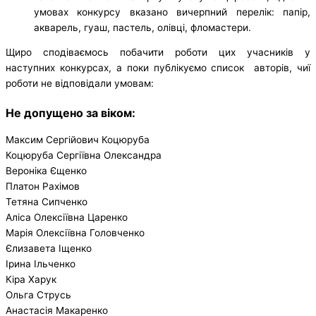
умовах конкурсу вказано вичерпний перелік: папір,
акварель, гуаш, пастель, олівці, фломастери.
Щиро сподіваємось побачити роботи цих учасників у
наступних конкурсах, а поки публікуємо список авторів, чиї
роботи не відповідали умовам:
Не допущено за віком:
Максим Сергійович Коцюруба
Коцюруба Сергіївна Олександра
Вероніка Єщенко
Платон Рахімов
Тетяна Сипченко
Аліса Олексіївна Царенко
Марія Олексіївна Головченко
Єлизавета Іщенко
Ірина Ільченко
Кіра Харук
Ольга Струсь
Анастасія Макаренко