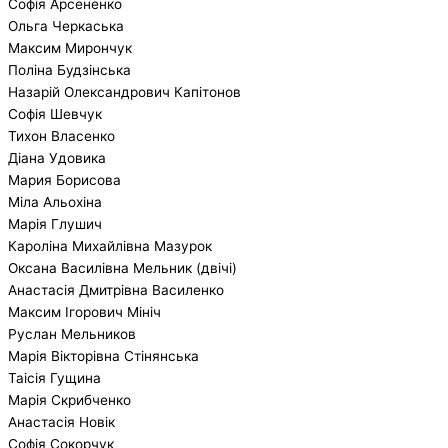
Софія Арсененко
Ольга Черкаська
Максим Мирончук
Поліна Будзінська
Назарій Олександрович Капітонов
Софія Шевчук
Тихон Власенко
Діана Удовика
Мария Борисова
Міла Альохіна
Марія Глушич
Кароліна Михайлівна Мазурок
Оксана Василівна Мельник (двічі)
Анастасія Дмитрівна Василенко
Максим Ігорович Мініч
Руслан Мельников
Марія Вікторівна Стінянська
Таісія Гущина
Марія Скрибченко
Анастасія Новік
Софія Сокорчук