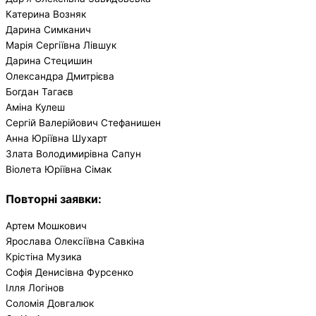
Катерина Возняк
Дарина Симканич
Марія Сергіївна Лівшук
Дарина Стецишин
Олександра Дмитрієва
Богдан Тагаєв
Аміна Кулеш
Сергій Валерійович Стефанишен
Анна Юріївна Шухарт
Злата Володимирівна Сапун
Віолета Юріївна Сімак
Повторні заявки
:
Артем Мошкович
Ярослава Олексіївна Савкіна
Крістіна Музика
Софія Денисівна Фурсенко
Ілля Логінов
Соломія Довгалюк