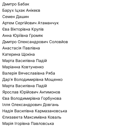
Дмитро Бабак
Барух Іцхак Анікеєв
Семен Дашин
Артем Сергійович Атаманчук
Єва Вікторівна Крулів
Анна Юріївна Громяк
Дмитро Олександрович Соловйов
Анастасія Павлівна
Катерина Щокіна
Марта Василівна Падій
Маріанна Ковтуненко
Валерія Вячеславівна Ряба
Дар’я Володимирівна Мощенко
Марта Василівна Падій
Ярослав Юрійович Антимонов
Єва Володимирівна Горбунова
Ілля Олександрович Довгань
Надія Василівна Кармазановська
Єлизавета Максимівна Коваль
Марія Ігорівна Павловська