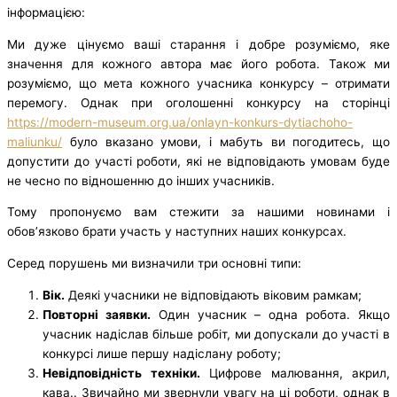
інформацією:
Ми дуже цінуємо ваші старання і добре розуміємо, яке
значення для кожного автора має його робота. Також ми
розуміємо, що мета кожного учасника конкурсу – отримати
перемогу. Однак при оголошенні конкурсу на сторінці
https://modern-museum.org.ua/onlayn-konkurs-dytiachoho-
maliunku/
було вказано умови, і мабуть ви погодитесь, що
допустити до участі роботи, які не відповідають умовам буде
не чесно по відношенню до інших учасників.
Тому пропонуємо вам стежити за нашими новинами і
обов’язково брати участь у наступних наших конкурсах.
Серед порушень ми визначили три основні типи:
Вік.
Деякі учасники не відповідають віковим рамкам;
Повторні заявки.
Один учасник – одна робота. Якщо
учасник надіслав більше робіт, ми допускали до участі в
конкурсі лише першу надіслану роботу;
Невідповідність техніки.
Цифрове малювання, акрил,
кава.. Звичайно ми звернули увагу на ці роботи, однак в