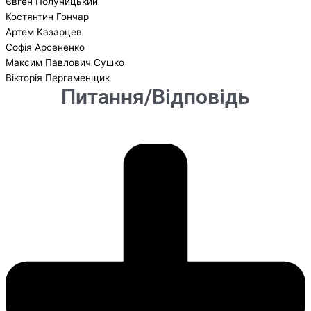
Євген Полуницький
Костянтин Гончар
Артем Казарцев
Софія Арсененко
Максим Павлович Сушко
Вікторія Пергаменщик
Питання/Відповідь