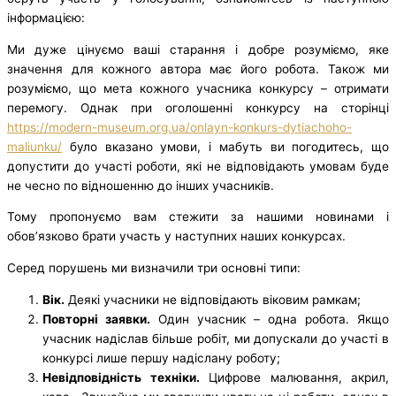
інформацією:
Ми дуже цінуємо ваші старання і добре розуміємо, яке
значення для кожного автора має його робота. Також ми
розуміємо, що мета кожного учасника конкурсу – отримати
перемогу. Однак при оголошенні конкурсу на сторінці
https://modern-museum.org.ua/onlayn-konkurs-dytiachoho-
maliunku/
було вказано умови, і мабуть ви погодитесь, що
допустити до участі роботи, які не відповідають умовам буде
не чесно по відношенню до інших учасників.
Тому пропонуємо вам стежити за нашими новинами і
обов’язково брати участь у наступних наших конкурсах.
Серед порушень ми визначили три основні типи:
Вік.
Деякі учасники не відповідають віковим рамкам;
Повторні заявки.
Один учасник – одна робота. Якщо
учасник надіслав більше робіт, ми допускали до участі в
конкурсі лише першу надіслану роботу;
Невідповідність техніки.
Цифрове малювання, акрил,