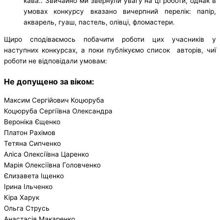
кава.. Звичайно ми звернули увагу на ці роботи, однак в
умовах конкурсу вказано вичерпний перелік: папір,
акварель, гуаш, пастель, олівці, фломастери.
Щиро сподіваємось побачити роботи цих учасників у
наступних конкурсах, а поки публікуємо список авторів, чиї
роботи не відповідали умовам:
Не допущено за віком:
Максим Сергійович Коцюруба
Коцюруба Сергіївна Олександра
Вероніка Єщенко
Платон Рахімов
Тетяна Сипченко
Аліса Олексіївна Царенко
Марія Олексіївна Головченко
Єлизавета Іщенко
Ірина Ільченко
Кіра Харук
Ольга Струсь
Анастасія Макаренко