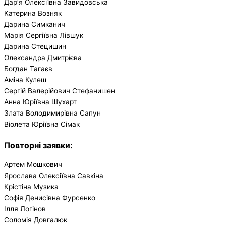
Дар’я Олексіївна Завидовська
Катерина Возняк
Дарина Симканич
Марія Сергіївна Лівшук
Дарина Стецишин
Олександра Дмитрієва
Богдан Тагаєв
Аміна Кулеш
Сергій Валерійович Стефанишен
Анна Юріївна Шухарт
Злата Володимирівна Сапун
Віолета Юріївна Сімак
Повторні заявки
:
Артем Мошкович
Ярослава Олексіївна Савкіна
Крістіна Музика
Софія Денисівна Фурсенко
Ілля Логінов
Соломія Довгалюк