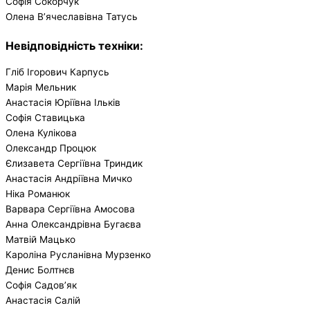
Софія Сокорчук
Олена В’ячеславівна Татусь
Невідповідність техніки:
Гліб Ігорович Карпусь
Марія Мельник
Анастасія Юріївна Ільків
Софія Ставицька
Олена Кулікова
Олександр Процюк
Єлизавета Сергіївна Триндик
Анастасія Андріївна Мичко
Ніка Романюк
Варвара Сергіївна Амосова
Анна Олександрівна Бугаєва
Матвій Мацько
Кароліна Русланівна Мурзенко
Денис Болтнєв
Софія Садов’як
Анастасія Салій