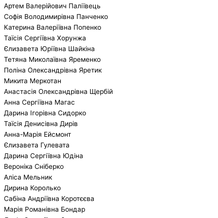
Артем Валерійович Паліївець
Софія Володимирівна Панченко
Катерина Валеріївна Попенко
Таїсія Сергіївна Хорунжа
Єлизавета Юріївна Шайкіна
Тетяна Миколаївна Яременко
Поліна Олександрівна Яретик
Микита Меркотан
Анастасія Олександрівна Щербій
Анна Сергіївна Магас
Дарина Ігорівна Сидорко
Таїсія Денисівна Дирів
Анна-Марія Ейсмонт
Єлизавета Гулевата
Дарина Сергіївна Юдіна
Вероніка Сніберко
Аліса Мельник
Дирина Королько
Сабіна Андріївна Коротєєва
Марія Романівна Бондар