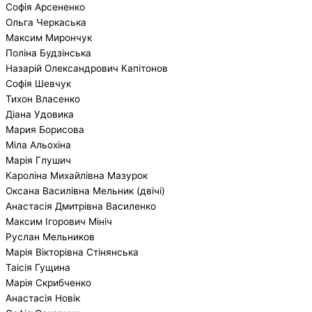
Софія Арсененко
Ольга Черкаська
Максим Мирончук
Поліна Будзінська
Назарій Олександрович Капітонов
Софія Шевчук
Тихон Власенко
Діана Удовика
Мария Борисова
Міла Альохіна
Марія Глушич
Кароліна Михайлівна Мазурок
Оксана Василівна Мельник (двічі)
Анастасія Дмитрівна Василенко
Максим Ігорович Мініч
Руслан Мельников
Марія Вікторівна Стінянська
Таісія Гущина
Марія Скрибченко
Анастасія Новік