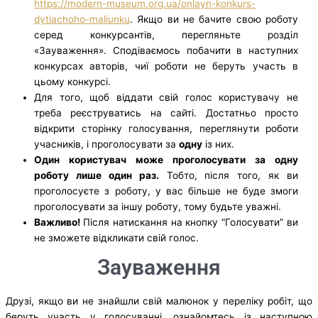
https://modern-museum.org.ua/onlayn-konkurs-
dytiachoho-maliunku
. Якщо ви не бачите свою роботу
серед конкурсантів, перегляньте розділ
«Зауваження». Сподіваємось побачити в наступних
конкурсах авторів, чиї роботи не беруть участь в
цьому конкурсі.
Для того, щоб віддати свій голос користувачу не
треба реєструватись на сайті. Достатньо просто
відкрити сторінку голосування, переглянути роботи
учасників, і проголосувати за
одну
із них.
Один користувач може проголосувати за одну
роботу лише один раз.
Тобто, після того, як ви
проголосуєте з роботу, у вас більше не буде змоги
проголосувати за іншу роботу, тому будьте уважні.
Важливо!
Після натискання на кнопку “Голосувати” ви
не зможете відкликати свій голос.
Зауваження
Друзі, якщо ви не знайшли свій малюнок у переліку робіт, що
беруть участь у голосуванні, ознайомтесь із наступною