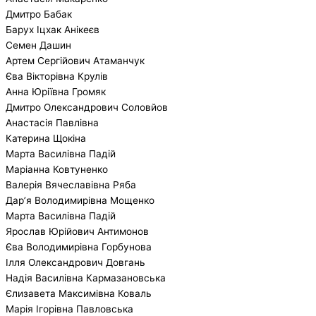
Дмитро Бабак
Барух Іцхак Анікеєв
Семен Дашин
Артем Сергійович Атаманчук
Єва Вікторівна Крулів
Анна Юріївна Громяк
Дмитро Олександрович Соловйов
Анастасія Павлівна
Катерина Щокіна
Марта Василівна Падій
Маріанна Ковтуненко
Валерія Вячеславівна Ряба
Дар’я Володимирівна Мощенко
Марта Василівна Падій
Ярослав Юрійович Антимонов
Єва Володимирівна Горбунова
Ілля Олександрович Довгань
Надія Василівна Кармазановська
Єлизавета Максимівна Коваль
Марія Ігорівна Павловська