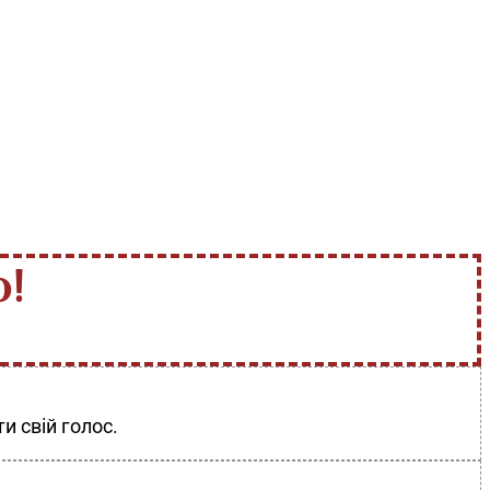
!
и свій голос.