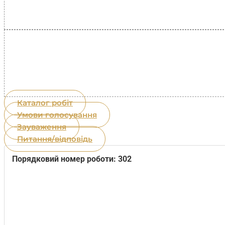
Каталог робіт
Умови голосування
Зауваження
Питання/відповідь
Порядковий номер роботи: 302