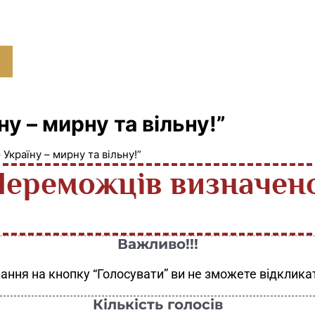
у – мирну та вільну!”
Україну – мирну та вільну!”
Переможців визначено
Важливо!!!
ання на кнопку “Голосувати” ви не зможете відкликат
Кількість голосів