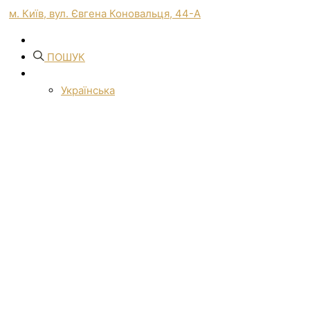
м. Київ, вул. Євгена Коновальця, 44-А
ПОШУК
Українська