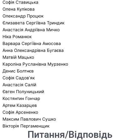
Софія Ставицька
Олена Кулікова
Олександр Процюк
Єлизавета Сергіївна Триндик
Анастасія Андріївна Мичко
Ніка Романюк
Варвара Сергіївна Амосова
Анна Олександрівна Бугаєва
Матвій Мацько
Кароліна Русланівна Мурзенко
Денис Болтнєв
Софія Садов’як
Анастасія Салій
Євген Полуницький
Костянтин Гончар
Артем Казарцев
Софія Арсененко
Максим Павлович Сушко
Вікторія Пергаменщик
Питання/Відповідь