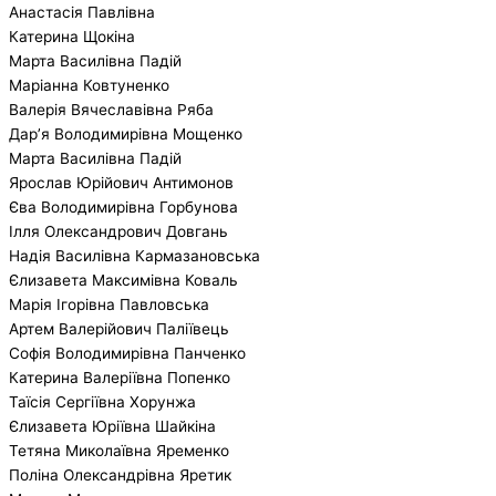
Анастасія Павлівна
Катерина Щокіна
Марта Василівна Падій
Маріанна Ковтуненко
Валерія Вячеславівна Ряба
Дар’я Володимирівна Мощенко
Марта Василівна Падій
Ярослав Юрійович Антимонов
Єва Володимирівна Горбунова
Ілля Олександрович Довгань
Надія Василівна Кармазановська
Єлизавета Максимівна Коваль
Марія Ігорівна Павловська
Артем Валерійович Паліївець
Софія Володимирівна Панченко
Катерина Валеріївна Попенко
Таїсія Сергіївна Хорунжа
Єлизавета Юріївна Шайкіна
Тетяна Миколаївна Яременко
Поліна Олександрівна Яретик