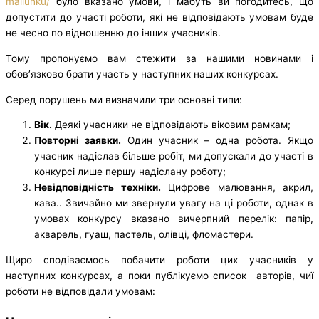
maliunku/
було вказано умови, і мабуть ви погодитесь, що
допустити до участі роботи, які не відповідають умовам буде
не чесно по відношенню до інших учасників.
Тому пропонуємо вам стежити за нашими новинами і
обов’язково брати участь у наступних наших конкурсах.
Серед порушень ми визначили три основні типи:
Вік.
Деякі учасники не відповідають віковим рамкам;
Повторні заявки.
Один учасник – одна робота. Якщо
учасник надіслав більше робіт, ми допускали до участі в
конкурсі лише першу надіслану роботу;
Невідповідність техніки.
Цифрове малювання, акрил,
кава.. Звичайно ми звернули увагу на ці роботи, однак в
умовах конкурсу вказано вичерпний перелік: папір,
акварель, гуаш, пастель, олівці, фломастери.
Щиро сподіваємось побачити роботи цих учасників у
наступних конкурсах, а поки публікуємо список авторів, чиї
роботи не відповідали умовам: