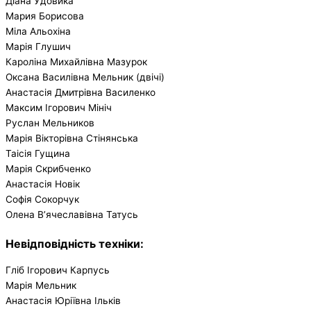
Діана Удовика
Мария Борисова
Міла Альохіна
Марія Глушич
Кароліна Михайлівна Мазурок
Оксана Василівна Мельник (двічі)
Анастасія Дмитрівна Василенко
Максим Ігорович Мініч
Руслан Мельников
Марія Вікторівна Стінянська
Таісія Гущина
Марія Скрибченко
Анастасія Новік
Софія Сокорчук
Олена В’ячеславівна Татусь
Невідповідність техніки:
Гліб Ігорович Карпусь
Марія Мельник
Анастасія Юріївна Ільків