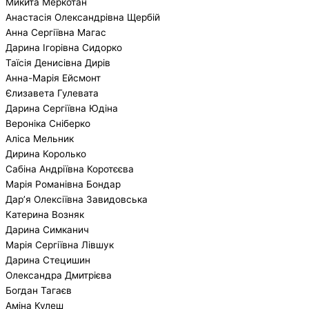
Микита Меркотан
Анастасія Олександрівна Щербій
Анна Сергіївна Магас
Дарина Ігорівна Сидорко
Таїсія Денисівна Дирів
Анна-Марія Ейсмонт
Єлизавета Гулевата
Дарина Сергіївна Юдіна
Вероніка Сніберко
Аліса Мельник
Дирина Королько
Сабіна Андріївна Коротєєва
Марія Романівна Бондар
Дар’я Олексіївна Завидовська
Катерина Возняк
Дарина Симканич
Марія Сергіївна Лівшук
Дарина Стецишин
Олександра Дмитрієва
Богдан Тагаєв
Аміна Кулеш