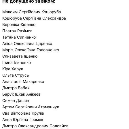
Не допущено за віком:
Максим Сергійович Коцюруба
Коцюруба Сергіївна Олександра
Вероніка Єщенко
Платон Рахімов
Тетяна Сипченко
Аліса Олексіївна Царенко
Марія Олексіївна Головченко
Єлизавета Іщенко
Ірина Ільченко
Кіра Харук
Ольга Струсь
Анастасія Макаренко
Дмитро Бабак
Барух Іцхак Анікеєв
Семен Дашин
Артем Сергійович Атаманчук
Єва Вікторівна Крулів
Анна Юріївна Громяк
Дмитро Олександрович Соловйов