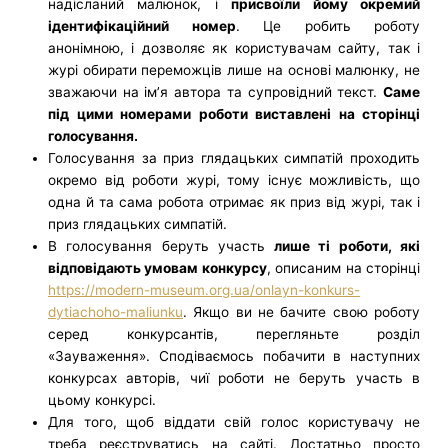
надісланий малюнок, і
присвоїли йому окремий
ідентифікаційний номер
. Це робить роботу
анонімною, і дозволяє як користувачам сайту, так і
журі обирати переможців лише на основі малюнку, не
зважаючи на ім’я автора та супровідний текст.
Саме
під цими номерами роботи виставлені на сторінці
голосування.
Голосування за приз глядацьких симпатій проходить
окремо від роботи журі, тому існує можливість, що
одна й та сама робота отримає як приз від журі, так і
приз глядацьких симпатій.
В голосування беруть участь
лише ті роботи, які
відповідають умовам конкурсу
, описаним на сторінці
https://modern-museum.org.ua/onlayn-konkurs-
dytiachoho-maliunku
. Якщо ви не бачите свою роботу
серед конкурсантів, перегляньте розділ
«Зауваження». Сподіваємось побачити в наступних
конкурсах авторів, чиї роботи не беруть участь в
цьому конкурсі.
Для того, щоб віддати свій голос користувачу не
треба реєструватись на сайті. Достатньо просто