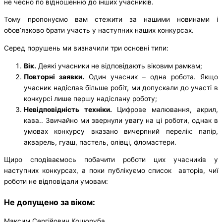
не чесно по відношенню до інших учасників.
Тому пропонуємо вам стежити за нашими новинами і
обов’язково брати участь у наступних наших конкурсах.
Серед порушень ми визначили три основні типи:
Вік.
Деякі учасники не відповідають віковим рамкам;
Повторні заявки.
Один учасник – одна робота. Якщо
учасник надіслав більше робіт, ми допускали до участі в
конкурсі лише першу надіслану роботу;
Невідповідність техніки.
Цифрове малювання, акрил,
кава.. Звичайно ми звернули увагу на ці роботи, однак в
умовах конкурсу вказано вичерпний перелік: папір,
акварель, гуаш, пастель, олівці, фломастери.
Щиро сподіваємось побачити роботи цих учасників у
наступних конкурсах, а поки публікуємо список авторів, чиї
роботи не відповідали умовам:
Не допущено за віком:
Максим Сергійович Коцюруба