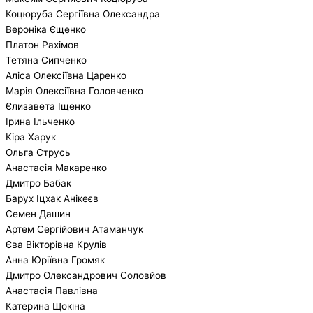
Коцюруба Сергіївна Олександра
Вероніка Єщенко
Платон Рахімов
Тетяна Сипченко
Аліса Олексіївна Царенко
Марія Олексіївна Головченко
Єлизавета Іщенко
Ірина Ільченко
Кіра Харук
Ольга Струсь
Анастасія Макаренко
Дмитро Бабак
Барух Іцхак Анікеєв
Семен Дашин
Артем Сергійович Атаманчук
Єва Вікторівна Крулів
Анна Юріївна Громяк
Дмитро Олександрович Соловйов
Анастасія Павлівна
Катерина Щокіна