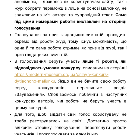
анонімною, і дозволяє як користувачам сайту, так і
журі обирати переможців лише на основі малюнку, не
зважаючи на ім’я автора та супровідний текст.
Саме
під цими номерами роботи виставлені на сторінці
голосування.
Голосування за приз глядацьких симпатій проходить
окремо від роботи журі, тому існує можливість, що
одна й та сама робота отримає як приз від журі, так і
приз глядацьких симпатій.
В голосування беруть участь
лише ті роботи, які
відповідають умовам конкурсу
, описаним на сторінці
https://modern-museum.org.ua/onlayn-konkurs-
dytiachoho-maliunku
. Якщо ви не бачите свою роботу
серед конкурсантів, перегляньте розділ
«Зауваження». Сподіваємось побачити в наступних
конкурсах авторів, чиї роботи не беруть участь в
цьому конкурсі.
Для того, щоб віддати свій голос користувачу не
треба реєструватись на сайті. Достатньо просто
відкрити сторінку голосування, переглянути роботи
учасників, і проголосувати за
одну
із них.