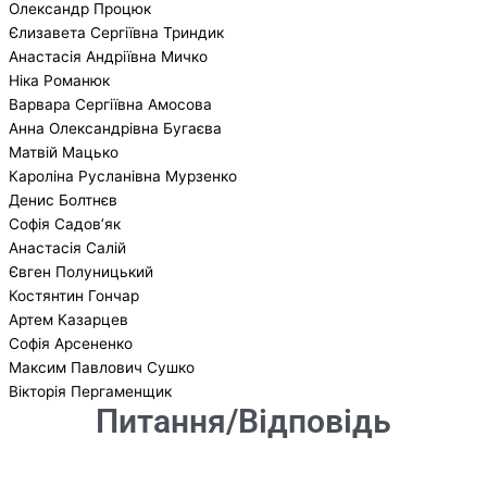
Олександр Процюк
Єлизавета Сергіївна Триндик
Анастасія Андріївна Мичко
Ніка Романюк
Варвара Сергіївна Амосова
Анна Олександрівна Бугаєва
Матвій Мацько
Кароліна Русланівна Мурзенко
Денис Болтнєв
Софія Садов’як
Анастасія Салій
Євген Полуницький
Костянтин Гончар
Артем Казарцев
Софія Арсененко
Максим Павлович Сушко
Вікторія Пергаменщик
Питання/Відповідь