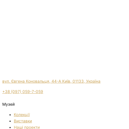
вул. Євгена Коновальця, 44-А Київ, 01133, Україна
+38 (097) 059-7-059
Музей
Колекції
Виставки
Нашi проекти