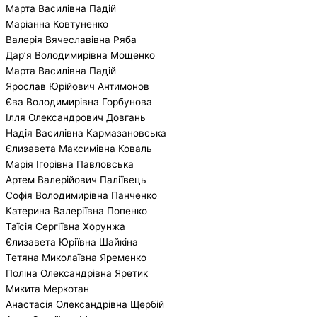
Марта Василівна Падій
Маріанна Ковтуненко
Валерія Вячеславівна Ряба
Дар’я Володимирівна Мощенко
Марта Василівна Падій
Ярослав Юрійович Антимонов
Єва Володимирівна Горбунова
Ілля Олександрович Довгань
Надія Василівна Кармазановська
Єлизавета Максимівна Коваль
Марія Ігорівна Павловська
Артем Валерійович Паліївець
Софія Володимирівна Панченко
Катерина Валеріївна Попенко
Таїсія Сергіївна Хорунжа
Єлизавета Юріївна Шайкіна
Тетяна Миколаївна Яременко
Поліна Олександрівна Яретик
Микита Меркотан
Анастасія Олександрівна Щербій