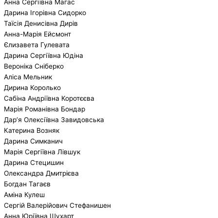
Анна Сергіївна Магас
Дарина Ігорівна Сидорко
Таїсія Денисівна Дирів
Анна-Марія Ейсмонт
Єлизавета Гулевата
Дарина Сергіївна Юдіна
Вероніка Сніберко
Аліса Мельник
Дирина Королько
Сабіна Андріївна Коротєєва
Марія Романівна Бондар
Дар’я Олексіївна Завидовська
Катерина Возняк
Дарина Симканич
Марія Сергіївна Лівшук
Дарина Стецишин
Олександра Дмитрієва
Богдан Тагаєв
Аміна Кулеш
Сергій Валерійович Стефанишен
Анна Юріївна Шухарт