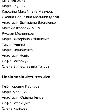
Міла Альохіна
Марія Глушич
Кароліна Михайлівна Мазурок
Оксана Василівна Мельник (двічі)
Анастасія Дмитрівна Василенко
Максим Ігорович Мініч
Руслан Мельников
Марія Вікторівна Стінянська
Таісія Гущина
Марія Скрибченко
Анастасія Новік
Софія Сокорчук
Олена В’ячеславівна Татусь
Невідповідність техніки:
Гліб Ігорович Карпусь
Марія Мельник
Анастасія Юріївна Ільків
Софія Ставицька
Олена Кулікова