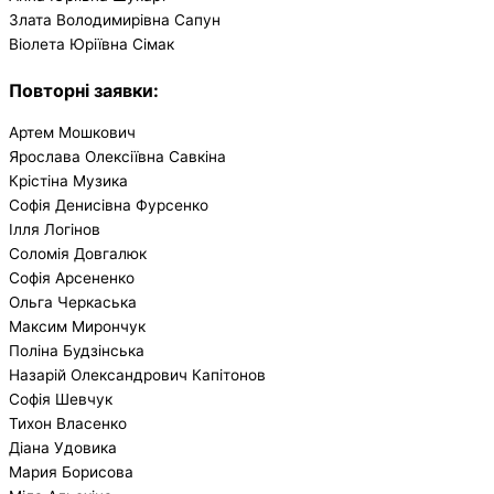
Злата Володимирівна Сапун
Віолета Юріївна Сімак
Повторні заявки
:
Артем Мошкович
Ярослава Олексіївна Савкіна
Крістіна Музика
Софія Денисівна Фурсенко
Ілля Логінов
Соломія Довгалюк
Софія Арсененко
Ольга Черкаська
Максим Мирончук
Поліна Будзінська
Назарій Олександрович Капітонов
Софія Шевчук
Тихон Власенко
Діана Удовика
Мария Борисова