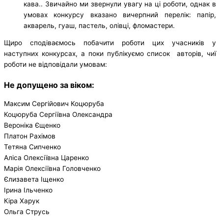
кава.. Звичайно ми звернули увагу на ці роботи, однак в
умовах конкурсу вказано вичерпний перелік: папір,
акварель, гуаш, пастель, олівці, фломастери.
Щиро сподіваємось побачити роботи цих учасників у
наступних конкурсах, а поки публікуємо список авторів, чиї
роботи не відповідали умовам:
Не допущено за віком:
Максим Сергійович Коцюруба
Коцюруба Сергіївна Олександра
Вероніка Єщенко
Платон Рахімов
Тетяна Сипченко
Аліса Олексіївна Царенко
Марія Олексіївна Головченко
Єлизавета Іщенко
Ірина Ільченко
Кіра Харук
Ольга Струсь