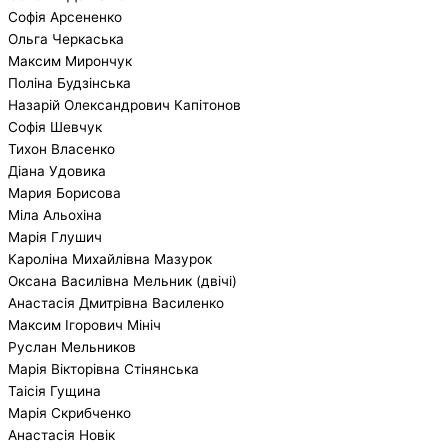
Софія Арсененко
Ольга Черкаська
Максим Мирончук
Поліна Будзінська
Назарій Олександрович Капітонов
Софія Шевчук
Тихон Власенко
Діана Удовика
Мария Борисова
Міла Альохіна
Марія Глушич
Кароліна Михайлівна Мазурок
Оксана Василівна Мельник (двічі)
Анастасія Дмитрівна Василенко
Максим Ігорович Мініч
Руслан Мельников
Марія Вікторівна Стінянська
Таісія Гущина
Марія Скрибченко
Анастасія Новік