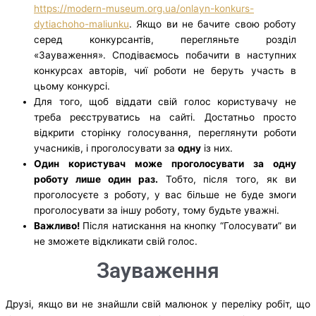
https://modern-museum.org.ua/onlayn-konkurs-
dytiachoho-maliunku
. Якщо ви не бачите свою роботу
серед конкурсантів, перегляньте розділ
«Зауваження». Сподіваємось побачити в наступних
конкурсах авторів, чиї роботи не беруть участь в
цьому конкурсі.
Для того, щоб віддати свій голос користувачу не
треба реєструватись на сайті. Достатньо просто
відкрити сторінку голосування, переглянути роботи
учасників, і проголосувати за
одну
із них.
Один користувач може проголосувати за одну
роботу лише один раз.
Тобто, після того, як ви
проголосуєте з роботу, у вас більше не буде змоги
проголосувати за іншу роботу, тому будьте уважні.
Важливо!
Після натискання на кнопку “Голосувати” ви
не зможете відкликати свій голос.
Зауваження
Друзі, якщо ви не знайшли свій малюнок у переліку робіт, що