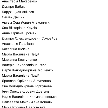
Анастасія Макаренко
Дмитро Бабак
Барух Іцхак Анікеєв
Семен Дашин
Артем Сергійович Атаманчук
Єва Вікторівна Крулів
Анна Юріївна Громяк
Дмитро Олександрович Соловйов
Анастасія Павлівна
Катерина Щокіна
Марта Василівна Падій
Маріанна Ковтуненко
Валерія Вячеславівна Ряба
Дар’я Володимирівна Мощенко
Марта Василівна Падій
Ярослав Юрійович Антимонов
Єва Володимирівна Горбунова
Ілля Олександрович Довгань
Надія Василівна Кармазановська
Єлизавета Максимівна Коваль
Марія Ігорівна Павловська