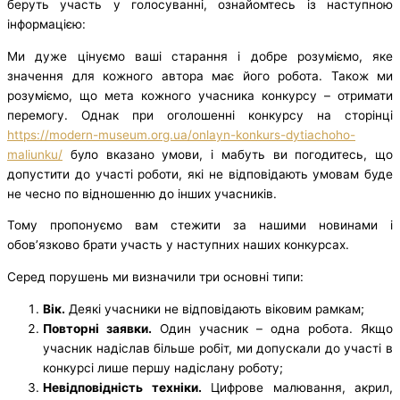
беруть участь у голосуванні, ознайомтесь із наступною
інформацією:
Ми дуже цінуємо ваші старання і добре розуміємо, яке
значення для кожного автора має його робота. Також ми
розуміємо, що мета кожного учасника конкурсу – отримати
перемогу. Однак при оголошенні конкурсу на сторінці
https://modern-museum.org.ua/onlayn-konkurs-dytiachoho-
maliunku/
було вказано умови, і мабуть ви погодитесь, що
допустити до участі роботи, які не відповідають умовам буде
не чесно по відношенню до інших учасників.
Тому пропонуємо вам стежити за нашими новинами і
обов’язково брати участь у наступних наших конкурсах.
Серед порушень ми визначили три основні типи:
Вік.
Деякі учасники не відповідають віковим рамкам;
Повторні заявки.
Один учасник – одна робота. Якщо
учасник надіслав більше робіт, ми допускали до участі в
конкурсі лише першу надіслану роботу;
Невідповідність техніки.
Цифрове малювання, акрил,