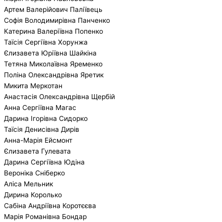
Артем Валерійович Паліївець
Софія Володимирівна Панченко
Катерина Валеріївна Попенко
Таїсія Сергіївна Хорунжа
Єлизавета Юріївна Шайкіна
Тетяна Миколаївна Яременко
Поліна Олександрівна Яретик
Микита Меркотан
Анастасія Олександрівна Щербій
Анна Сергіївна Магас
Дарина Ігорівна Сидорко
Таїсія Денисівна Дирів
Анна-Марія Ейсмонт
Єлизавета Гулевата
Дарина Сергіївна Юдіна
Вероніка Сніберко
Аліса Мельник
Дирина Королько
Сабіна Андріївна Коротєєва
Марія Романівна Бондар