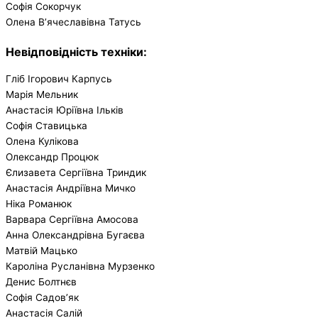
Софія Сокорчук
Олена В’ячеславівна Татусь
Невідповідність техніки:
Гліб Ігорович Карпусь
Марія Мельник
Анастасія Юріївна Ільків
Софія Ставицька
Олена Кулікова
Олександр Процюк
Єлизавета Сергіївна Триндик
Анастасія Андріївна Мичко
Ніка Романюк
Варвара Сергіївна Амосова
Анна Олександрівна Бугаєва
Матвій Мацько
Кароліна Русланівна Мурзенко
Денис Болтнєв
Софія Садов’як
Анастасія Салій