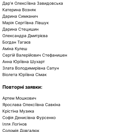
Дар’я Олексіївна Завидовська
Катерина Возняк
Дарина Симканич
Марія Сергіївна Лівшук
Дарина Стецишин
Олександра Дмитрієва
Богдан Тагаєв
Аміна Кулеш
Сергій Валерійович Стефанишен
Анна Юріївна Шухарт
Злата Володимирівна Сапун
Віолета Юріївна Сімак
Повторні заявки
:
Артем Мошкович
Ярослава Олексіївна Савкіна
Крістіна Музика
Софія Денисівна Фурсенко
Ілля Логінов
Соломія Довгалюк