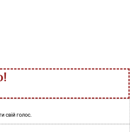
!
и свій голос.