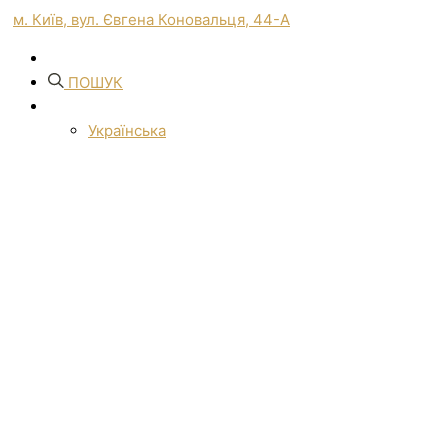
м. Київ, вул. Євгена Коновальця, 44-А
ПОШУК
Українська