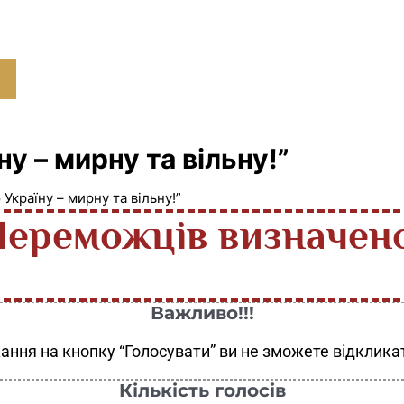
у – мирну та вільну!”
Україну – мирну та вільну!”
Переможців визначено
Важливо!!!
ання на кнопку “Голосувати” ви не зможете відкликат
Кількість голосів