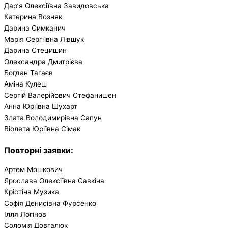
Дар’я Олексіївна Завидовська
Катерина Возняк
Дарина Симканич
Марія Сергіївна Лівшук
Дарина Стецишин
Олександра Дмитрієва
Богдан Тагаєв
Аміна Кулеш
Сергій Валерійович Стефанишен
Анна Юріївна Шухарт
Злата Володимирівна Сапун
Віолета Юріївна Сімак
Повторні заявки
:
Артем Мошкович
Ярослава Олексіївна Савкіна
Крістіна Музика
Софія Денисівна Фурсенко
Ілля Логінов
Соломія Довгалюк