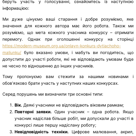
беруть участь у голосуванні, ознайомтесь із наступною
інформацією:
Ми дуже цінуємо ваші старання і добре розуміємо, яке
значення для кожного автора має його робота. Також ми
розуміємо, що мета кожного учасника конкурсу – отримати
перемогу. Однак при оголошенні конкурсу на сторінці
https://modern-museum.org.ua/onlayn-konkurs-dytiachoho-
maliunku/
було вказано умови, і мабуть ви погодитесь, що
допустити до участі роботи, які не відповідають умовам буде
не чесно по відношенню до інших учасників.
Тому пропонуємо вам стежити за нашими новинами і
обов’язково брати участь у наступних наших конкурсах.
Серед порушень ми визначили три основні типи:
Вік.
Деякі учасники не відповідають віковим рамкам;
Повторні заявки.
Один учасник – одна робота. Якщо
учасник надіслав більше робіт, ми допускали до участі в
конкурсі лише першу надіслану роботу;
Невідповідність техніки.
Цифрове малювання, акрил,