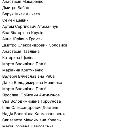
Анастасія Макаренко
Дмитро Бабак
Барух Іцхак Анікеєв
Семен Дашин
Артем Сергійович Атаманчук
Єва Вікторівна Крулів
Анна Юріївна Громяк
Дмитро Олександрович Соловйов
Анастасія Павлівна
Катерина Щокіна
Марта Василівна Падій
Маріанна Ковтуненко
Валерія Вячеславівна Ряба
Дар’я Володимирівна Мощенко
Марта Василівна Падій
Ярослав Юрійович Антимонов
Єва Володимирівна Горбунова
Ілля Олександрович Довгань
Надія Василівна Кармазановська
Єлизавета Максимівна Коваль
Марія Ігорівна Павловська