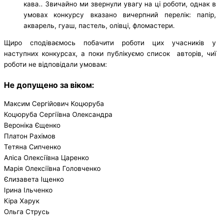
кава.. Звичайно ми звернули увагу на ці роботи, однак в
умовах конкурсу вказано вичерпний перелік: папір,
акварель, гуаш, пастель, олівці, фломастери.
Щиро сподіваємось побачити роботи цих учасників у
наступних конкурсах, а поки публікуємо список авторів, чиї
роботи не відповідали умовам:
Не допущено за віком:
Максим Сергійович Коцюруба
Коцюруба Сергіївна Олександра
Вероніка Єщенко
Платон Рахімов
Тетяна Сипченко
Аліса Олексіївна Царенко
Марія Олексіївна Головченко
Єлизавета Іщенко
Ірина Ільченко
Кіра Харук
Ольга Струсь