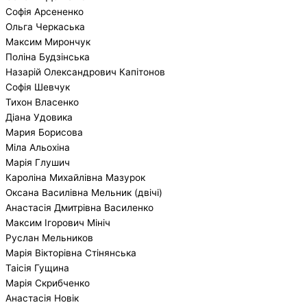
Софія Арсененко
Ольга Черкаська
Максим Мирончук
Поліна Будзінська
Назарій Олександрович Капітонов
Софія Шевчук
Тихон Власенко
Діана Удовика
Мария Борисова
Міла Альохіна
Марія Глушич
Кароліна Михайлівна Мазурок
Оксана Василівна Мельник (двічі)
Анастасія Дмитрівна Василенко
Максим Ігорович Мініч
Руслан Мельников
Марія Вікторівна Стінянська
Таісія Гущина
Марія Скрибченко
Анастасія Новік