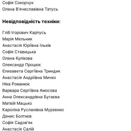
Софія Сокорчук
Олена В’ячеславівна Татусь
Невідповідність техніки:
Гліб Ігорович Карпусь
Марія Мельник
Анастасія Юріївна Ільків
Софія Ставицька
Олена Кулікова
Олександр Процюк
Єлизавета Сергіївна Триндик
Анастасія Андріївна Мичко
Ніка Романюк
Варвара Сергіївна Амосова
Анна Олександрівна Бугаєва
Матвій Мацько
Кароліна Русланівна Мурзенко
Денис Болтнєв
Софія Садов’як
Анастасія Салій