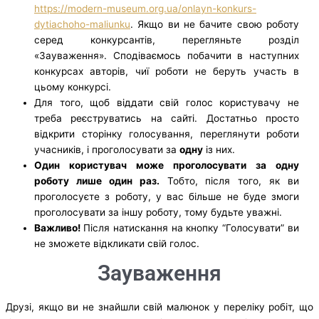
https://modern-museum.org.ua/onlayn-konkurs-
dytiachoho-maliunku
. Якщо ви не бачите свою роботу
серед конкурсантів, перегляньте розділ
«Зауваження». Сподіваємось побачити в наступних
конкурсах авторів, чиї роботи не беруть участь в
цьому конкурсі.
Для того, щоб віддати свій голос користувачу не
треба реєструватись на сайті. Достатньо просто
відкрити сторінку голосування, переглянути роботи
учасників, і проголосувати за
одну
із них.
Один користувач може проголосувати за одну
роботу лише один раз.
Тобто, після того, як ви
проголосуєте з роботу, у вас більше не буде змоги
проголосувати за іншу роботу, тому будьте уважні.
Важливо!
Після натискання на кнопку “Голосувати” ви
не зможете відкликати свій голос.
Зауваження
Друзі, якщо ви не знайшли свій малюнок у переліку робіт, що