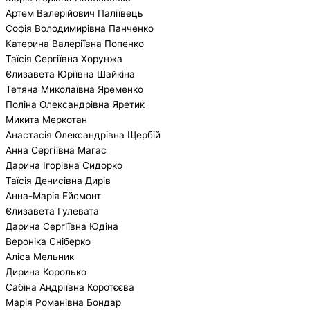
Артем Валерійович Паліївець
Софія Володимирівна Панченко
Катерина Валеріївна Попенко
Таїсія Сергіївна Хорунжа
Єлизавета Юріївна Шайкіна
Тетяна Миколаївна Яременко
Поліна Олександрівна Яретик
Микита Меркотан
Анастасія Олександрівна Щербій
Анна Сергіївна Магас
Дарина Ігорівна Сидорко
Таїсія Денисівна Дирів
Анна-Марія Ейсмонт
Єлизавета Гулевата
Дарина Сергіївна Юдіна
Вероніка Сніберко
Аліса Мельник
Дирина Королько
Сабіна Андріївна Коротєєва
Марія Романівна Бондар