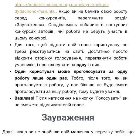
https://modern-museum.org.ua/onlayn-konkurs-
dytiachoho-maliunku
. Якщо ви не бачите свою роботу
серед конкурсантів, перегляньте розділ
«Зауваження». Сподіваємось побачити в наступних
конкурсах авторів, чиї роботи не беруть участь в
цьому конкурсі.
Для того, щоб віддати свій голос користувачу не
треба реєструватись на сайті. Достатньо просто
відкрити сторінку голосування, переглянути роботи
учасників, і проголосувати за
одну
із них.
Один користувач може проголосувати за одну
роботу лише один раз.
Тобто, після того, як ви
проголосуєте з роботу, у вас більше не буде змоги
проголосувати за іншу роботу, тому будьте уважні.
Важливо!
Після натискання на кнопку “Голосувати” ви
не зможете відкликати свій голос.
Зауваження
Друзі, якщо ви не знайшли свій малюнок у переліку робіт, що