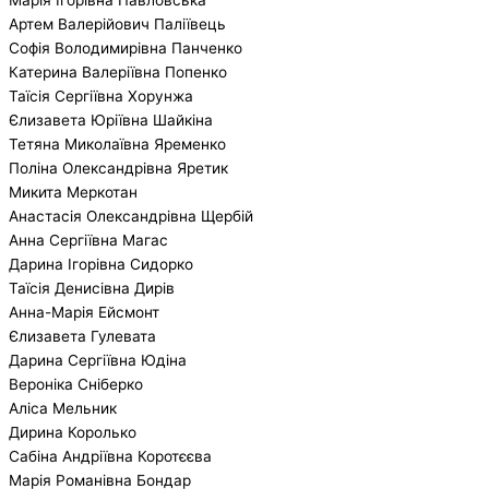
Артем Валерійович Паліївець
Софія Володимирівна Панченко
Катерина Валеріївна Попенко
Таїсія Сергіївна Хорунжа
Єлизавета Юріївна Шайкіна
Тетяна Миколаївна Яременко
Поліна Олександрівна Яретик
Микита Меркотан
Анастасія Олександрівна Щербій
Анна Сергіївна Магас
Дарина Ігорівна Сидорко
Таїсія Денисівна Дирів
Анна-Марія Ейсмонт
Єлизавета Гулевата
Дарина Сергіївна Юдіна
Вероніка Сніберко
Аліса Мельник
Дирина Королько
Сабіна Андріївна Коротєєва
Марія Романівна Бондар