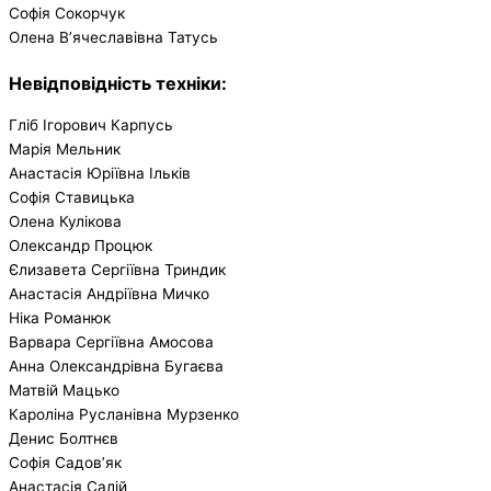
Софія Сокорчук
Олена В’ячеславівна Татусь
Невідповідність техніки:
Гліб Ігорович Карпусь
Марія Мельник
Анастасія Юріївна Ільків
Софія Ставицька
Олена Кулікова
Олександр Процюк
Єлизавета Сергіївна Триндик
Анастасія Андріївна Мичко
Ніка Романюк
Варвара Сергіївна Амосова
Анна Олександрівна Бугаєва
Матвій Мацько
Кароліна Русланівна Мурзенко
Денис Болтнєв
Софія Садов’як
Анастасія Салій