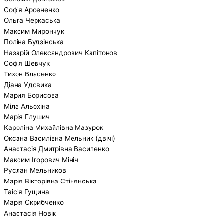
Софія Арсененко
Ольга Черкаська
Максим Мирончук
Поліна Будзінська
Назарій Олександрович Капітонов
Софія Шевчук
Тихон Власенко
Діана Удовика
Мария Борисова
Міла Альохіна
Марія Глушич
Кароліна Михайлівна Мазурок
Оксана Василівна Мельник (двічі)
Анастасія Дмитрівна Василенко
Максим Ігорович Мініч
Руслан Мельников
Марія Вікторівна Стінянська
Таісія Гущина
Марія Скрибченко
Анастасія Новік