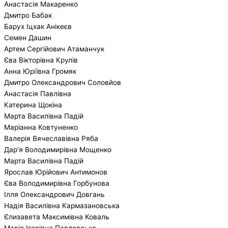
Анастасія Макаренко
Дмитро Бабак
Барух Іцхак Анікеєв
Семен Дашин
Артем Сергійович Атаманчук
Єва Вікторівна Крулів
Анна Юріївна Громяк
Дмитро Олександрович Соловйов
Анастасія Павлівна
Катерина Щокіна
Марта Василівна Падій
Маріанна Ковтуненко
Валерія Вячеславівна Ряба
Дар’я Володимирівна Мощенко
Марта Василівна Падій
Ярослав Юрійович Антимонов
Єва Володимирівна Горбунова
Ілля Олександрович Довгань
Надія Василівна Кармазановська
Єлизавета Максимівна Коваль
Марія Ігорівна Павловська