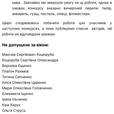
кава.. Звичайно ми звернули увагу на ці роботи, однак в
умовах конкурсу вказано вичерпний перелік: папір,
акварель, гуаш, пастель, олівці, фломастери.
Щиро сподіваємось побачити роботи цих учасників у
наступних конкурсах, а поки публікуємо список авторів, чиї
роботи не відповідали умовам:
Не допущено за віком:
Максим Сергійович Коцюруба
Коцюруба Сергіївна Олександра
Вероніка Єщенко
Платон Рахімов
Тетяна Сипченко
Аліса Олексіївна Царенко
Марія Олексіївна Головченко
Єлизавета Іщенко
Ірина Ільченко
Кіра Харук
Ольга Струсь