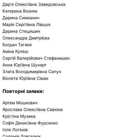
Дар’я Олексіївна Завидовська
Катерина Возняк
Дарина Симканич
Марія Сергіївна Лівшук
Дарина Стецишин
Олександра Дмитрієва
Богдан Тагаєв
Аміна Кулеш
Сергій Валерійович Стефанишен
Анна Юріївна Шухарт
Злата Володимирівна Сапун
Віолета Юріївна Сімак
Повторні заявки
:
Артем Мошкович
Ярослава Олексіївна Савкіна
Крістіна Музика
Софія Денисівна Фурсенко
Ілля Логінов
Соломія Довгалюк