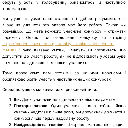
беруть участь у голосуванні, ознайомтесь із наступною
інформацією:
Ми дуже цінуємо ваші старання і добре розуміємо, яке
значення для кожного автора має його робота. Також ми
розуміємо, що мета кожного учасника конкурсу – отримати
перемогу. Однак при оголошенні конкурсу на сторінці
https://modern-museum.org.ua/onlayn-konkurs-dytiachoho-
maliunku/
було вказано умови, і мабуть ви погодитесь, що
допустити до участі роботи, які не відповідають умовам буде
не чесно по відношенню до інших учасників.
Тому пропонуємо вам стежити за нашими новинами і
обов’язково брати участь у наступних наших конкурсах.
Серед порушень ми визначили три основні типи:
Вік.
Деякі учасники не відповідають віковим рамкам;
Повторні заявки.
Один учасник – одна робота. Якщо
учасник надіслав більше робіт, ми допускали до участі в
конкурсі лише першу надіслану роботу;
Невідповідність техніки.
Цифрове малювання, акрил,