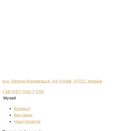
вул. Євгена Коновальця, 44-А Київ, 01133, Україна
+38 (097) 059-7-059
Музей
Колекції
Виставки
Нашi проекти