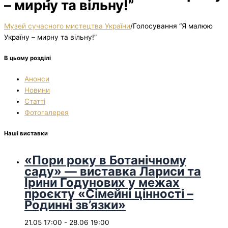
– мирну та вільну!”
Музей сучасного мистецтва України
/
Голосування “Я малюю
Україну – мирну та вільну!”
В цьому розділі
Анонси
Новини
Статті
Фотогалерея
Наші виставки
«Пори року в Ботанічному
саду» — виставка Лариси та
Ірини Годунових у межах
проєкту «Сімейні цінності –
Родинні зв’язки»
21.05 17:00
-
28.06 19:00