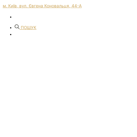
м. Київ, вул. Євгена Коновальця, 44-А
ПОШУК