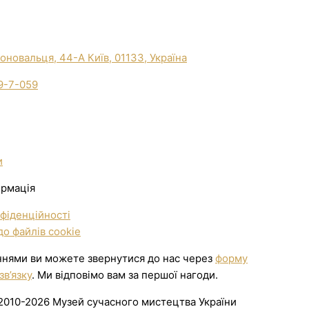
Коновальця, 44-А Київ, 01133, Україна
9-7-059
и
ормація
фіденційності
о файлів cookie
ннями ви можете звернутися до нас через
форму
зв’язку
. Ми відповімо вам за першої нагоди.
2010-2026 Музей сучасного мистецтва України