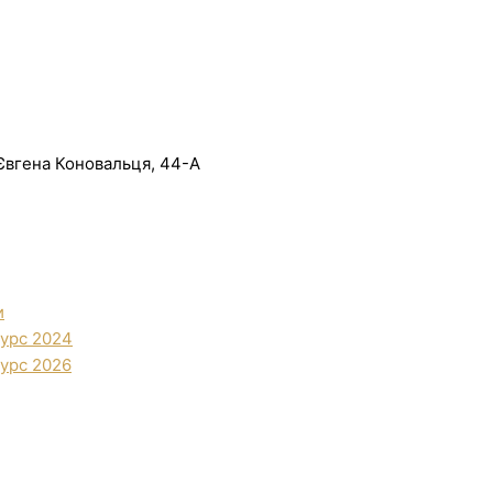
. Євгена Коновальця, 44-А
и
урс 2024
урс 2026