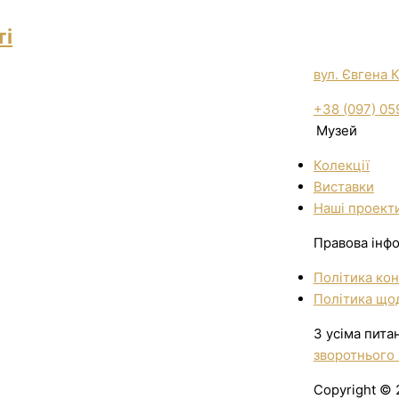
ті
вул. Євгена 
+38 (097) 05
Музей
Колекції
Виставки
Нашi проект
Правова інф
Політика кон
Політика щод
З усіма пита
зворотнього 
Copyright © 