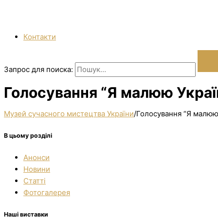
Контакти
Запрос для поиска:
Голосування “Я малюю Україн
Музей сучасного мистецтва України
/
Голосування “Я малюю 
В цьому розділі
Анонси
Новини
Статті
Фотогалерея
Наші виставки