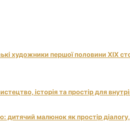
ські художники першої половини ХІХ ст
истецтво, історія та простір для внутр
: дитячий малюнок як простір діалогу,