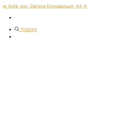
м. Київ, вул. Євгена Коновальця, 44-А
ПОШУК