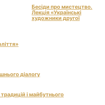
Бесіди про мистецтво.
Лекція «Українські
художники другої
оліття»
ішнього діалогу
 традицій і майбутнього