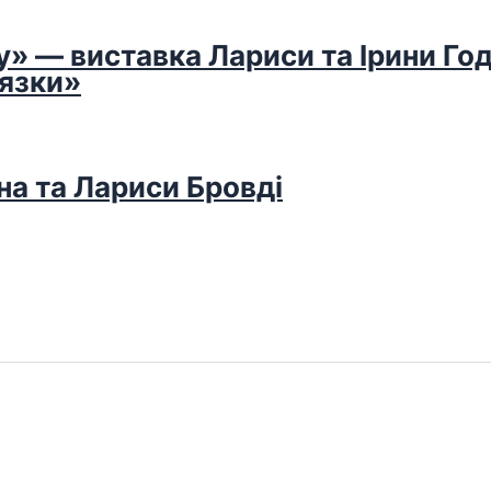
у» — виставка Лариси та Ірини Го
’язки»
на та Лариси Бровді