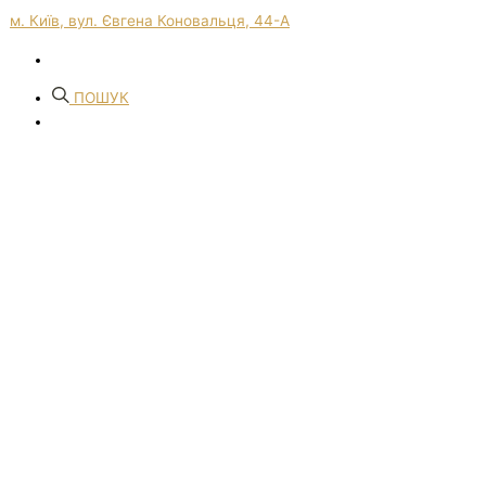
м. Київ, вул. Євгена Коновальця, 44-А
ПОШУК