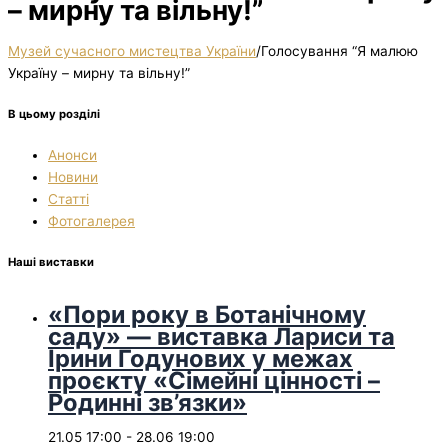
– мирну та вільну!”
Музей сучасного мистецтва України
/
Голосування “Я малюю
Україну – мирну та вільну!”
В цьому розділі
Анонси
Новини
Статті
Фотогалерея
Наші виставки
«Пори року в Ботанічному
саду» — виставка Лариси та
Ірини Годунових у межах
проєкту «Сімейні цінності –
Родинні зв’язки»
21.05 17:00
-
28.06 19:00