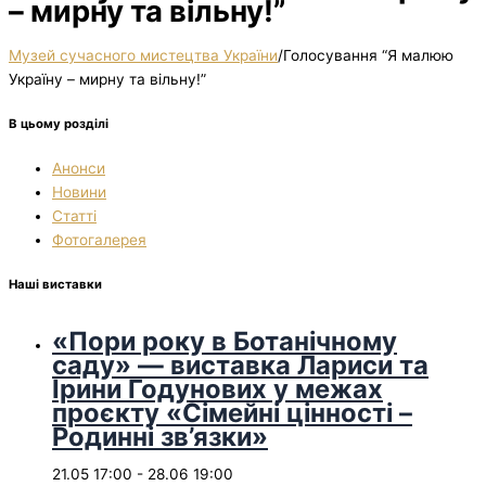
– мирну та вільну!”
Музей сучасного мистецтва України
/
Голосування “Я малюю
Україну – мирну та вільну!”
В цьому розділі
Анонси
Новини
Статті
Фотогалерея
Наші виставки
«Пори року в Ботанічному
саду» — виставка Лариси та
Ірини Годунових у межах
проєкту «Сімейні цінності –
Родинні зв’язки»
21.05 17:00
-
28.06 19:00