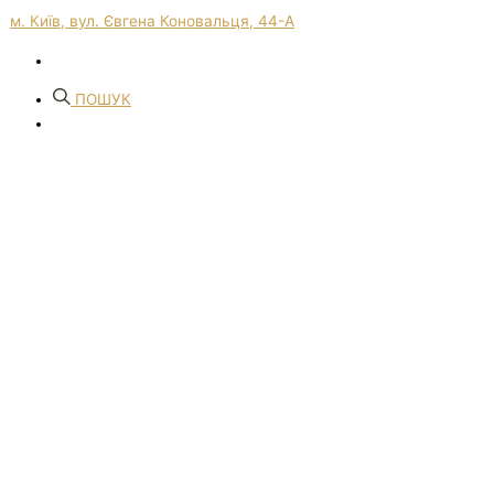
м. Київ, вул. Євгена Коновальця, 44-А
ПОШУК