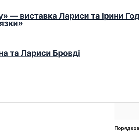
у» — виставка Лариси та Ірини Го
’язки»
на та Лариси Бровді
Порядков