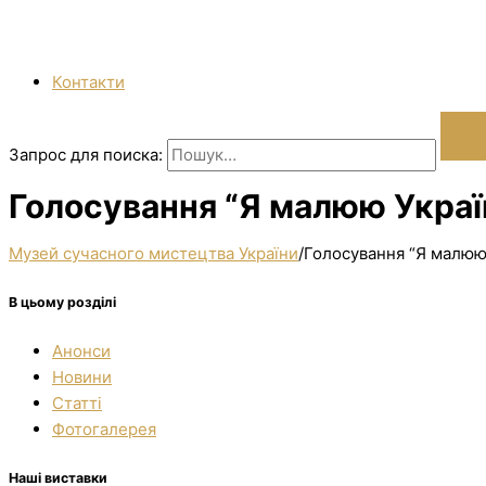
Контакти
Запрос для поиска:
Голосування “Я малюю Україн
Музей сучасного мистецтва України
/
Голосування “Я малюю 
В цьому розділі
Анонси
Новини
Статті
Фотогалерея
Наші виставки