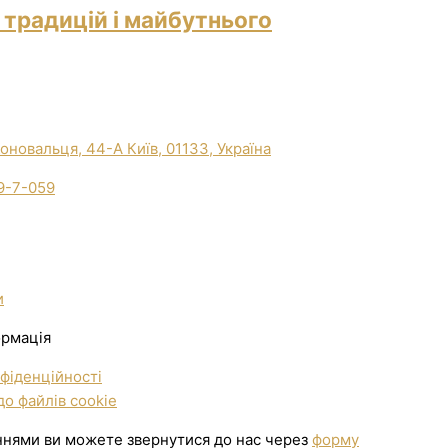
 традицій і майбутнього
Коновальця, 44-А Київ, 01133, Україна
9-7-059
и
ормація
фіденційності
о файлів cookie
ннями ви можете звернутися до нас через
форму