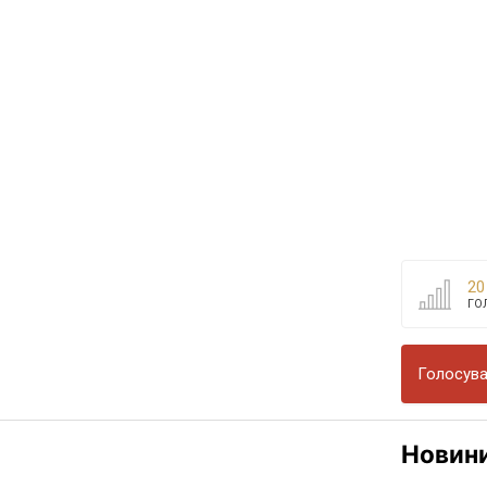
20
ГО
Голосува
Новин