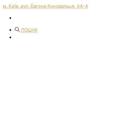
м. Київ, вул. Євгена Коновальця, 44-А
ПОШУК