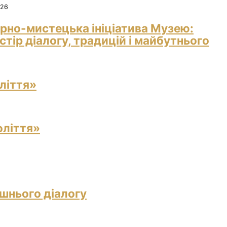
026
рно-мистецька ініціатива Музею:
тір діалогу, традицій і майбутнього
ліття»
оліття»
ішнього діалогу