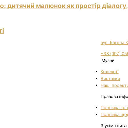
: дитячий малюнок як простір діалогу,
ті
вул. Євгена 
+38 (097) 05
Музей
Колекції
Виставки
Нашi проект
Правова інф
Політика кон
Політика щод
З усіма пита