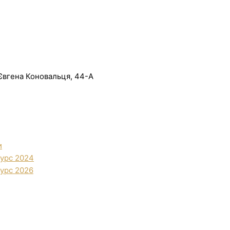
. Євгена Коновальця, 44-А
и
урс 2024
урс 2026