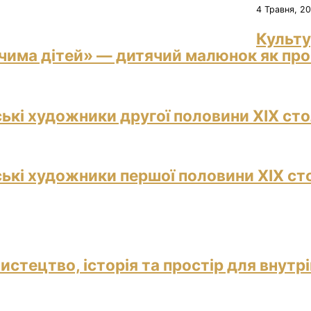
4 Травня, 2
Культу
чима дітей» — дитячий малюнок як прос
ські художники другої половини ХІХ сто
ські художники першої половини ХІХ ст
истецтво, історія та простір для внутр