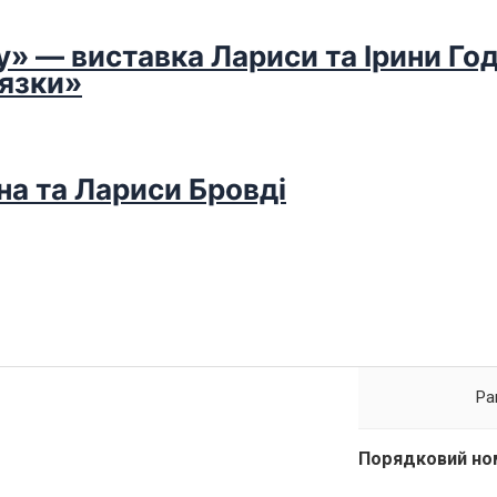
у» — виставка Лариси та Ірини Го
’язки»
на та Лариси Бровді
Par
Порядковий ном