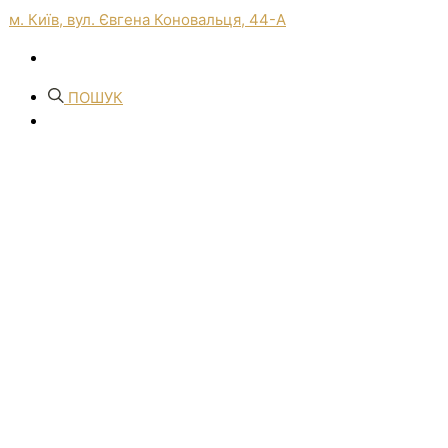
м. Київ, вул. Євгена Коновальця, 44-А
ПОШУК