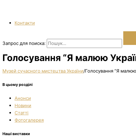
Контакти
Запрос для поиска:
Голосування “Я малюю Україн
Музей сучасного мистецтва України
/
Голосування “Я малюю 
В цьому розділі
Анонси
Новини
Статті
Фотогалерея
Наші виставки