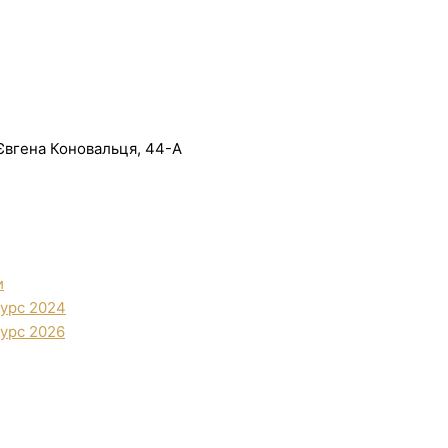
. Євгена Коновальця, 44-А
и
урс 2024
урс 2026