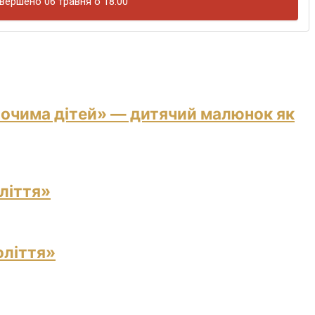
вершено 06 травня о 18:00
 очима дітей» — дитячий малюнок як
ліття»
оліття»