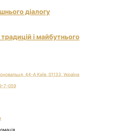
ішнього діалогу
 традицій і майбутнього
Коновальця, 44-А Київ, 01133, Україна
9-7-059
и
ормація