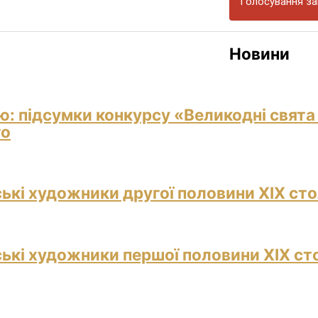
Голосування за
Новини
ю: підсумки конкурсу «Великодні свята
го
ські художники другої половини ХІХ сто
ські художники першої половини ХІХ ст