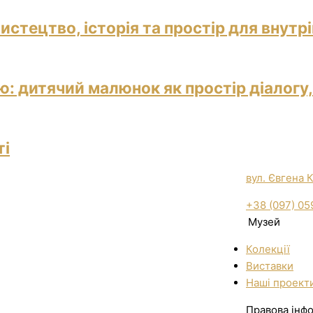
истецтво, історія та простір для внутр
: дитячий малюнок як простір діалогу,
ті
вул. Євгена 
+38 (097) 05
Музей
Колекції
Виставки
Нашi проект
Правова інф