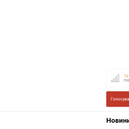
16
ГО
Голосува
Новин