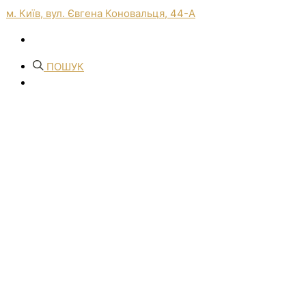
м. Київ, вул. Євгена Коновальця, 44-А
ПОШУК