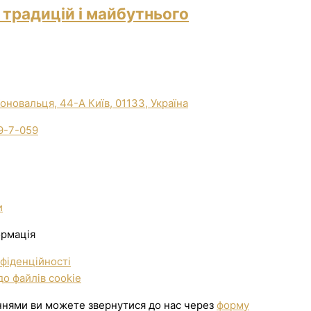
 традицій і майбутнього
Коновальця, 44-А Київ, 01133, Україна
9-7-059
и
ормація
фіденційності
о файлів cookie
ннями ви можете звернутися до нас через
форму