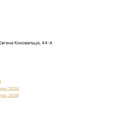
. Євгена Коновальця, 44-А
и
урс 2024
урс 2026