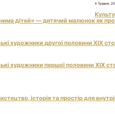
4 Травня, 2
Культу
чима дітей» — дитячий малюнок як прос
ські художники другої половини ХІХ сто
ські художники першої половини ХІХ ст
истецтво, історія та простір для внутр