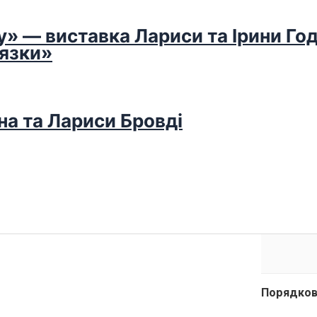
у» — виставка Лариси та Ірини Го
’язки»
на та Лариси Бровді
Порядков