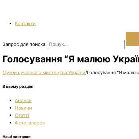
Контакти
Запрос для поиска:
Голосування “Я малюю Україн
Музей сучасного мистецтва України
/
Голосування “Я малюю 
В цьому розділі
Анонси
Новини
Статті
Фотогалерея
Наші виставки