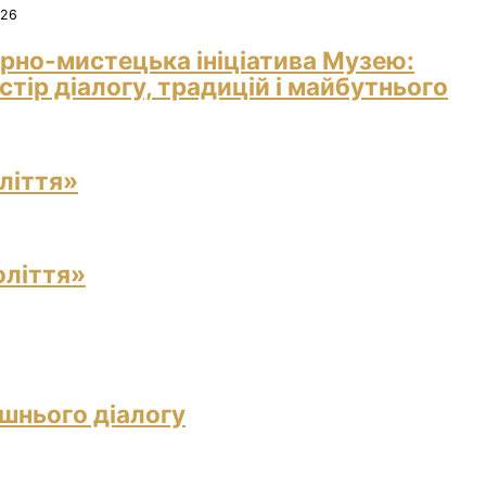
026
рно-мистецька ініціатива Музею:
тір діалогу, традицій і майбутнього
ліття»
оліття»
ішнього діалогу