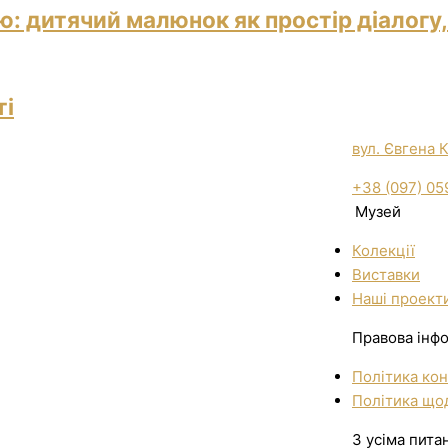
: дитячий малюнок як простір діалогу,
ті
вул. Євгена 
+38 (097) 05
Музей
Колекції
Виставки
Нашi проект
Правова інф
Політика кон
Політика щод
З усіма пита