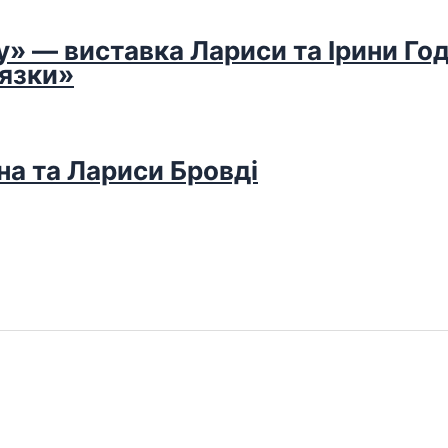
у» — виставка Лариси та Ірини Го
’язки»
на та Лариси Бровді