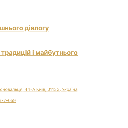
ішнього діалогу
 традицій і майбутнього
Коновальця, 44-А Київ, 01133, Україна
9-7-059