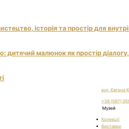
истецтво, історія та простір для внутр
: дитячий малюнок як простір діалогу,
ті
вул. Євгена 
+38 (097) 05
Музей
Колекції
Виставки