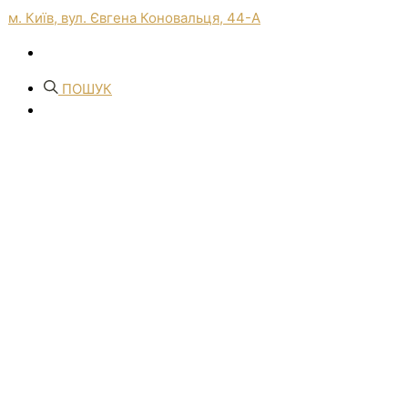
м. Київ, вул. Євгена Коновальця, 44-А
ПОШУК