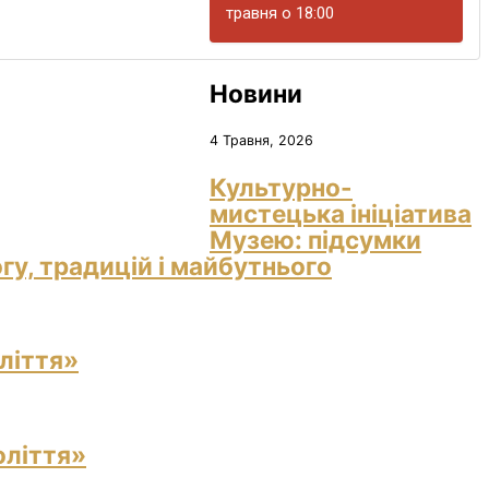
травня о 18:00
Новини
4 Травня, 2026
Культурно-
мистецька ініціатива
Музею: підсумки
гу, традицій і майбутнього
ліття»
оліття»