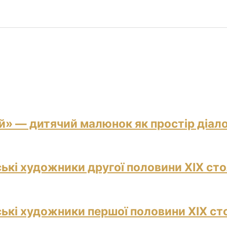
й» — дитячий малюнок як простір діало
ські художники другої половини ХІХ сто
ські художники першої половини ХІХ ст