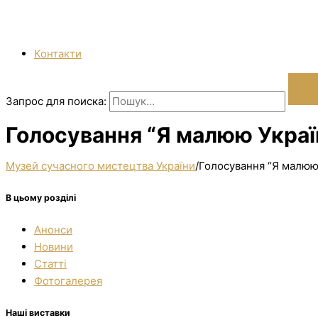
Контакти
Запрос для поиска:
Голосування “Я малюю Україн
Музей сучасного мистецтва України
/
Голосування “Я малюю 
В цьому розділі
Анонси
Новини
Статті
Фотогалерея
Наші виставки