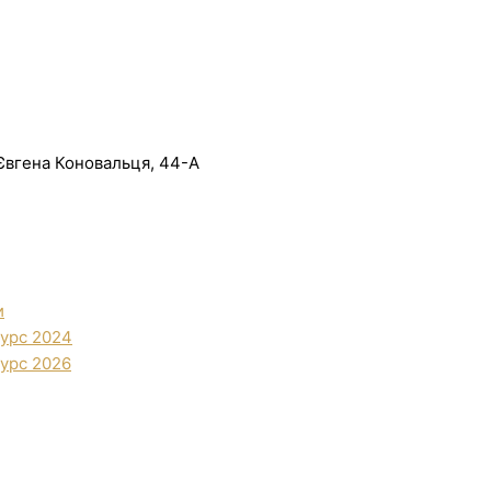
. Євгена Коновальця, 44-А
и
урс 2024
урс 2026