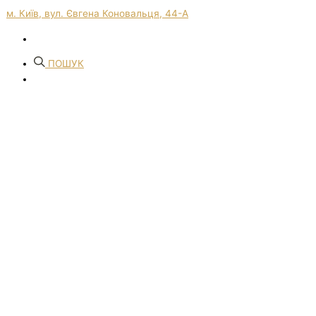
м. Київ, вул. Євгена Коновальця, 44-А
ПОШУК