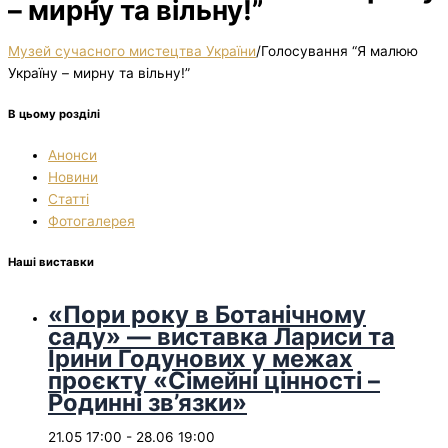
– мирну та вільну!”
Музей сучасного мистецтва України
/
Голосування “Я малюю
Україну – мирну та вільну!”
В цьому розділі
Анонси
Новини
Статті
Фотогалерея
Наші виставки
«Пори року в Ботанічному
саду» — виставка Лариси та
Ірини Годунових у межах
проєкту «Сімейні цінності –
Родинні зв’язки»
21.05 17:00
-
28.06 19:00