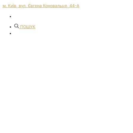
м. Київ, вул. Євгена Коновальця, 44-А
ПОШУК