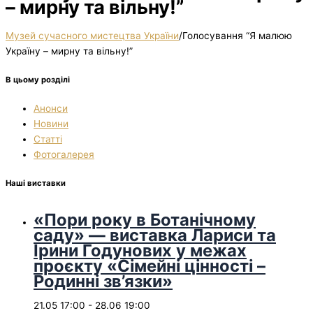
– мирну та вільну!”
Музей сучасного мистецтва України
/
Голосування “Я малюю
Україну – мирну та вільну!”
В цьому розділі
Анонси
Новини
Статті
Фотогалерея
Наші виставки
«Пори року в Ботанічному
саду» — виставка Лариси та
Ірини Годунових у межах
проєкту «Сімейні цінності –
Родинні зв’язки»
21.05 17:00
-
28.06 19:00