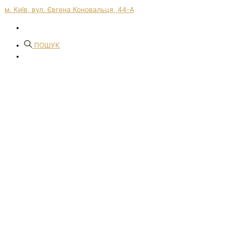
м. Київ, вул. Євгена Коновальця, 44-А
ПОШУК