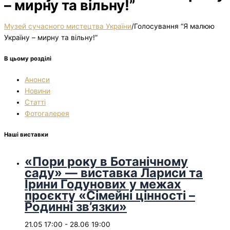
– мирну та вільну!”
Музей сучасного мистецтва України
/
Голосування “Я малюю
Україну – мирну та вільну!”
В цьому розділі
Анонси
Новини
Статті
Фотогалерея
Наші виставки
«Пори року в Ботанічному
саду» — виставка Лариси та
Ірини Годунових у межах
проєкту «Сімейні цінності –
Родинні зв’язки»
21.05 17:00
-
28.06 19:00