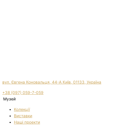
вул. Євгена Коновальця, 44-А Київ, 01133, Україна
+38 (097) 059-7-059
Музей
Колекції
Виставки
Нашi проекти