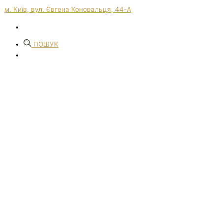
м. Київ, вул. Євгена Коновальця, 44-А
ПОШУК