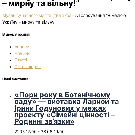
– мирну та вільну!”
Музей сучасного мистецтва України
/
Голосування “Я малюю
Україну – мирну та вільну!”
В цьому розділі
Анонси
Новини
Статті
Фотогалерея
Наші виставки
«Пори року в Ботанічному
саду» — виставка Лариси та
Ірини Годунових у межах
проєкту «Сімейні цінності –
Родинні зв’язки»
21.05 17:00
-
28.06 19:00